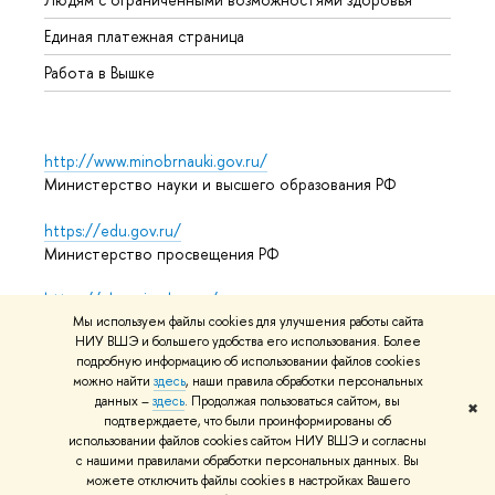
Единая платежная страница
Работа в Вышке
http://www.minobrnauki.gov.ru/
Министерство науки и высшего образования РФ
https://edu.gov.ru/
Министерство просвещения РФ
https://elearning.hse.ru/mooc
Массовые открытые онлайн-курсы
Мы используем файлы cookies для улучшения работы сайта
НИУ ВШЭ и большего удобства его использования. Более
подробную информацию об использовании файлов cookies
можно найти
здесь
, наши правила обработки персональных
© НИУ ВШЭ 1993–2026
данных –
здесь
. Продолжая пользоваться сайтом, вы
Адреса и контакты
Условия
✖
подтверждаете, что были проинформированы об
использования материалов
Политика конфиденциальности
использовании файлов cookies сайтом НИУ ВШЭ и согласны
Карта сайта
с нашими правилами обработки персональных данных. Вы
можете отключить файлы cookies в настройках Вашего
Редактору