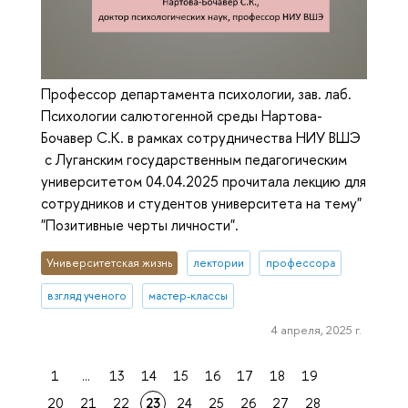
Профессор департамента психологии, зав. лаб.
Психологии салютогенной среды Нартова-
Бочавер С.К. в рамках сотрудничества НИУ ВШЭ
с Луганским государственным педагогическим
университетом 04.04.2025 прочитала лекцию для
сотрудников и студентов университета на тему"
"Позитивные черты личности".
Университетская жизнь
лектории
профессора
взгляд ученого
мастер-классы
4 апреля, 2025 г.
1
...
13
14
15
16
17
18
19
20
21
22
23
24
25
26
27
28