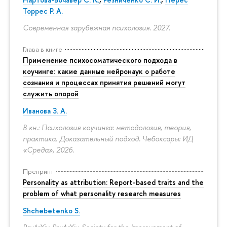
Торрес Р. А.
Современная зарубежная психология. 2027.
Глава в книге
Применение психосоматического подхода в
коучинге: какие данные нейронаук о работе
сознания и процессах принятия решений могут
служить опорой
Иванова З. А.
В кн.: Психология коучинга: методология, теория,
практика. Доказательный подход. Чебоксары: ИД
«Среда», 2026.
Препринт
Personality as attribution: Report-based traits and the
problem of what personality research measures
Shchebetenko S.