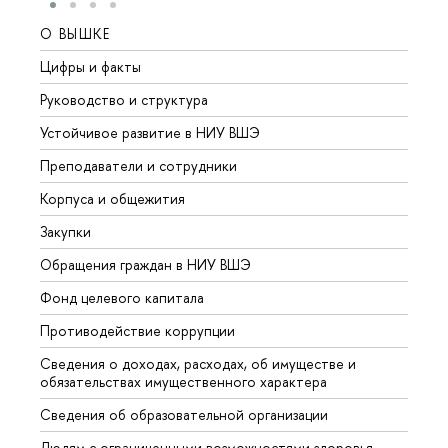
О ВЫШКЕ
ОБР
Цифры и факты
Лице
Руководство и структура
Довуз
Устойчивое развитие в НИУ ВШЭ
Олим
Преподаватели и сотрудники
Прием
Корпуса и общежития
Вышк
Закупки
Прием
Обращения граждан в НИУ ВШЭ
Аспир
Фонд целевого капитала
Допол
Противодействие коррупции
Центр
Сведения о доходах, расходах, об имуществе и
Бизне
обязательствах имущественного характера
Образ
Сведения об образовательной организации
Обрат
Людям с ограниченными возможностями здоровья