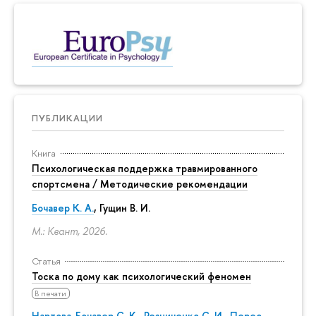
ПУБЛИКАЦИИ
Книга
Психологическая поддержка травмированного
спортсмена / Методические рекомендации
Бочавер К. А.
, Гущин В. И.
М.: Квант, 2026.
Статья
Тоска по дому как психологический феномен
В печати
Нартова-Бочавер С. К.
,
Резниченко С. И.
,
Перес