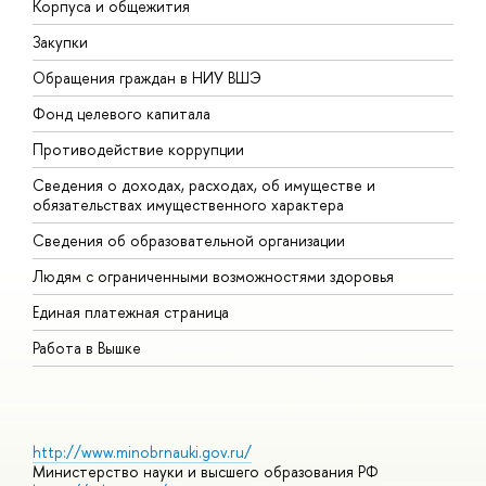
Корпуса и общежития
В
Закупки
П
Обращения граждан в НИУ ВШЭ
А
Фонд целевого капитала
Д
Противодействие коррупции
Ц
Сведения о доходах, расходах, об имуществе и
Б
обязательствах имущественного характера
О
Сведения об образовательной организации
О
Людям с ограниченными возможностями здоровья
Единая платежная страница
Работа в Вышке
http://www.minobrnauki.gov.ru/
Министерство науки и высшего образования РФ