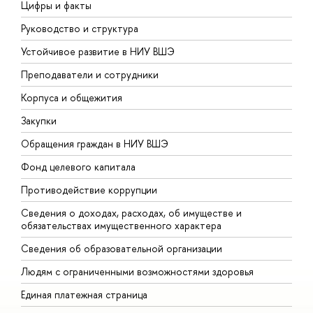
Цифры и факты
Л
Руководство и структура
Д
Устойчивое развитие в НИУ ВШЭ
О
Преподаватели и сотрудники
П
Корпуса и общежития
В
Закупки
П
Обращения граждан в НИУ ВШЭ
А
Фонд целевого капитала
Д
Противодействие коррупции
Ц
Сведения о доходах, расходах, об имуществе и
Б
обязательствах имущественного характера
О
Сведения об образовательной организации
О
Людям с ограниченными возможностями здоровья
Единая платежная страница