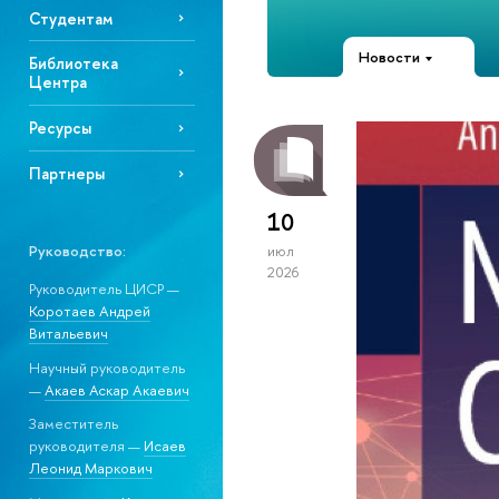
Студентам
Новости
Библиотека
Центра
Ресурсы
Партнеры
10
Руководство:
июл
2026
Руководитель ЦИСР —
Коротаев Андрей
Витальевич
Научный руководитель
—
Акаев Аскар Акаевич
Заместитель
руководителя —
Исаев
Леонид Маркович