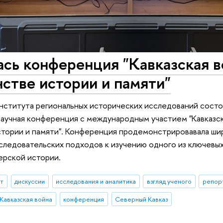
сь конференция "Кавказская в
стве истории и памяти"
Института региональных исторических исследований состо
аучная конференция с международным участием "Кавказск
стории и памяти". Конференция продемонстрировавала ши
ледовательских подходов к изучению одного из ключевы
ерской истории.
ыт
дискуссии
исследования и аналитика
взгляд ученого
репор
Кавказская война
конференция
Северный Кавказ