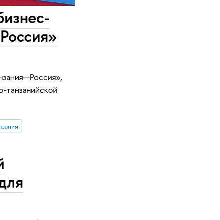
бизнес-
 Россия»
анзания—Россия»,
о-танзанийской
нзания
й
для