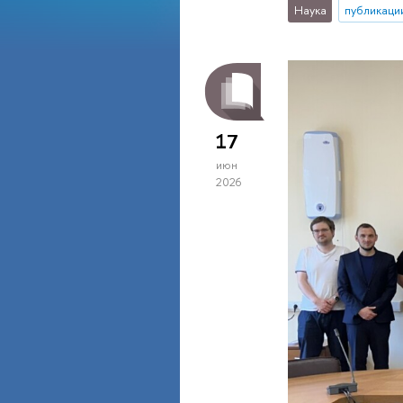
Наука
публикаци
17
июн
2026