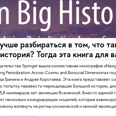
учше разбираться в том, что та
история? Тогда эта книга для в
дательстве Springer вышла коллективная монография «Naviga
oring Periodization Across Cosmic and Biosocial Dimensions»
а Гринина и Андрея Коротаева. Эта книга представляет с
ю попытку перевести периодизацию Большой истории, ди
,8 миллиардов лет эволюции Вселенной. Вместо единой 
ют несколько конкурирующих моделей, которые взаимодоп
новому взглянуть на ритмы космической и земной эволюци