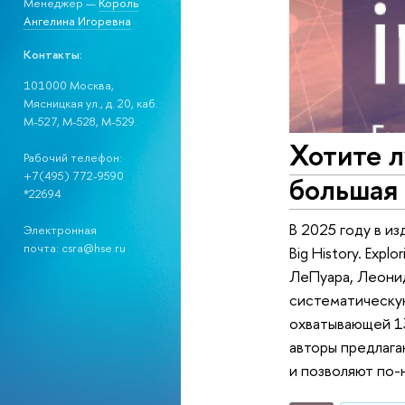
Менеджер —
Король
Ангелина Игоревна
Контакты:
101000 Москва,
Мясницкая ул., д. 20, каб.
М-527, М-528, М-529.
Хотите л
Рабочий телефон:
+7(495) 772-9590
большая 
*22694
В 2025 году в из
Электронная
почта: csra@hse.ru
Big History. Expl
ЛеПуара, Леонид
систематическу
охватывающей 13
авторы предлага
и позволяют по-