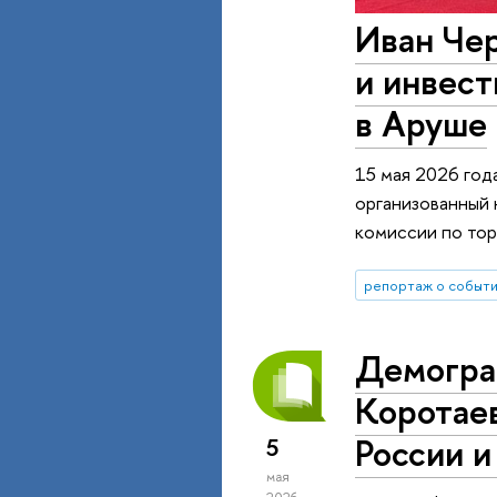
Иван Чер
и инвес
в Аруше
15 мая 2026 год
организованный 
комиссии по то
репортаж о событ
Демогра
Коротаев
России и
5
мая