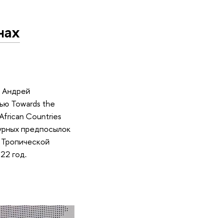
нах
, Андрей
тью Towards the
 African Countries
турных предпосылок
 Тропической
22 год.