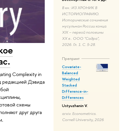
В кн.: ИЗ ХРОНИК В
ИСТОРИОГРАФИЮ.
Исторические сочинения
мусульман России конца
XIX – первой половины
ХХ в.. ООО "Садра",
2026. Гл. 1. С. 5-28.
кое
ас.
Препринт
Covariate-
Balanced
ting Complexity in
Weighted
 под редакцией Дэвида
Stacked
обой
Difference-in-
сциплины,
Differences
готовой схемы
Ustyuzhanin V.
олняют друг друга
arxiv. Econometrics.
и.
Cornell University, 2026