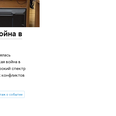
ойна в
ялась
ая война в
рокий спектр
х конфликтов
таж о событии