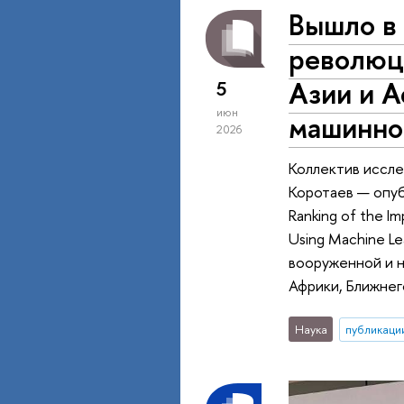
Вышло в 
революц
Азии и 
5
июн
машинно
2026
Коллектив иссл
Коротаев — опуб
Ranking of the Im
Using Machine L
вооруженной и 
Африки, Ближнег
Наука
публикаци