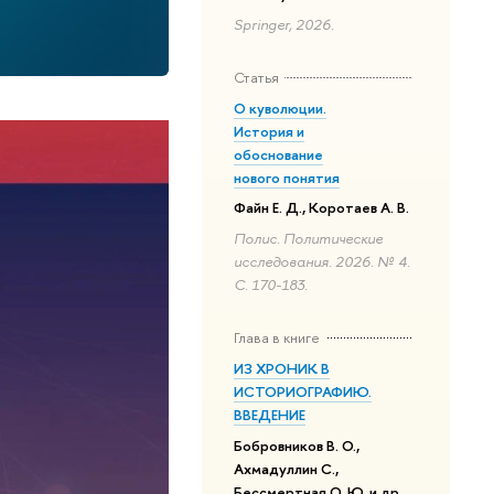
Springer, 2026.
Статья
О куволюции.
История и
обоснование
нового понятия
Файн Е. Д., Коротаев А. В.
Полис. Политические
исследования. 2026. № 4.
С. 170-183.
Глава в книге
ИЗ ХРОНИК В
ИСТОРИОГРАФИЮ.
ВВЕДЕНИЕ
Бобровников В. О.,
Ахмадуллин С.,
Бессмертная О. Ю. и др.