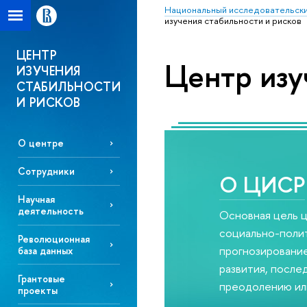
Национальный исследовательски
изучения стабильности и рисков
ЦЕНТР
Центр изу
ИЗУЧЕНИЯ
СТАБИЛЬНОСТИ
И РИСКОВ
О центре
Сотрудники
О ЦИСР
Научная
деятельность
Основная цель ц
социально-полит
Революционная
прогнозирование
база данных
развития, после
Грантовые
преодолению ил
проекты