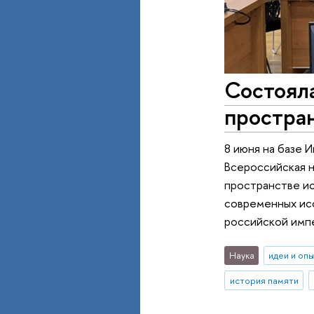
Состояла
простран
8 июня на базе 
Всероссийская н
пространстве и
современных исс
российской имп
Наука
идеи и оп
история памяти