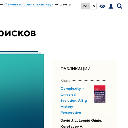
Факультет социальных наук
Центр
РУС
EN
рисков
ПУБЛИКАЦИИ
Книга
Complexity in
Universal
Evolution. A Big
History
Perspective
David J. L., Leonid Grinin,
Korotayev A.