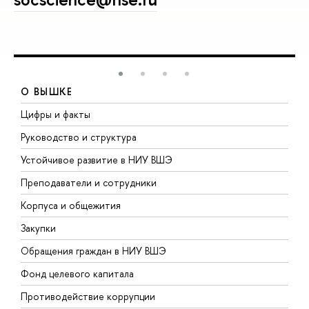
О ВЫШКЕ
Цифры и факты
Л
Руководство и структура
Д
Устойчивое развитие в НИУ ВШЭ
О
Преподаватели и сотрудники
П
Корпуса и общежития
В
Закупки
П
Обращения граждан в НИУ ВШЭ
А
Фонд целевого капитала
Д
Противодействие коррупции
Ц