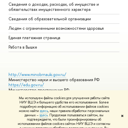
Сведения о доходах, расходах, об имуществе и
Б
обязательствах имущественного характера
О
Сведения об образовательной организации
О
Людям с ограниченными возможностями здоровья
Единая платежная страница
Работа в Вышке
http://www.minobrnauki.gov.ru/
Министерство науки и высшего образования РФ
https://edu.gov.ru/
Министерство просвещения РФ
https://elearning.hse.ru/mooc
Мы используем файлы cookies для улучшения работы сайта
Массовые открытые онлайн-курсы
НИУ ВШЭ и большего удобства его использования. Более
подробную информацию об использовании файлов cookies
можно найти
здесь
, наши правила обработки персональных
данных –
здесь
. Продолжая пользоваться сайтом, вы
✖
© НИУ ВШЭ 1993–2026
Адреса и контакты
Условия
подтверждаете, что были проинформированы об
использования материалов
Политика конфиденциальности
Карта
использовании файлов cookies сайтом НИУ ВШЭ и согласны
сайта