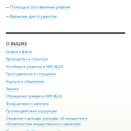
Помощь в составлении резюме
Вакансии для студентов
О ВЫШКЕ
ОБ
Цифры и факты
Ли
Руководство и структура
Дов
Устойчивое развитие в НИУ ВШЭ
Ол
Преподаватели и сотрудники
При
Корпуса и общежития
Вы
Закупки
При
Обращения граждан в НИУ ВШЭ
Ас
Фонд целевого капитала
До
Противодействие коррупции
Цен
Сведения о доходах, расходах, об имуществе и
Би
обязательствах имущественного характера
Об