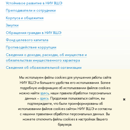
Устойчивое развитие в НИУ ВШЭ
Ол
Преподаватели и сотрудники
При
Корпуса и общежития
Вы
Закупки
При
Обращения граждан в НИУ ВШЭ
Ас
Фонд целевого капитала
До
Противодействие коррупции
Цен
Сведения о доходах, расходах, об имуществе и
Би
обязательствах имущественного характера
Об
Сведения об образовательной организации
Обр
Людям с ограниченными возможностями здоровья
Мы используем файлы cookies для улучшения работы сайта
Единая платежная страница
НИУ ВШЭ и большего удобства его использования. Более
подробную информацию об использовании файлов cookies
Работа в Вышке
можно найти
здесь
, наши правила обработки персональных
данных –
здесь
. Продолжая пользоваться сайтом, вы
✖
Редактору
подтверждаете, что были проинформированы об
© НИУ ВШЭ 1993–2026
Адреса и контакты
Условия использования
использовании файлов cookies сайтом НИУ ВШЭ и согласны
с нашими правилами обработки персональных данных. Вы
материалов
Политика конфиденциальности
Карта сайта
можете отключить файлы cookies в настройках Вашего
Шрифты HSE Sans и HSE Slab разработаны в
Школе дизайна НИУ ВШЭ
браузера.