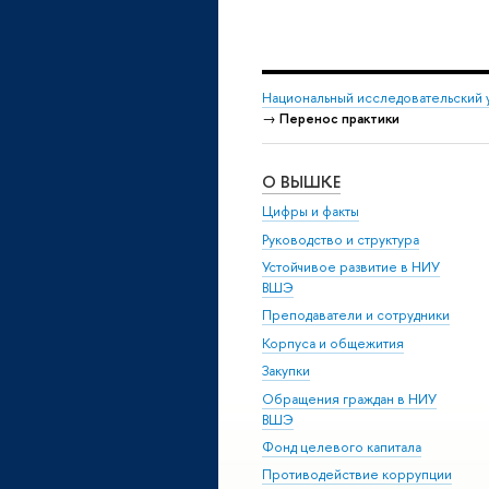
Национальный исследовательский 
→
Перенос практики
О ВЫШКЕ
Цифры и факты
Руководство и структура
Устойчивое развитие в НИУ
ВШЭ
Преподаватели и сотрудники
Корпуса и общежития
Закупки
Обращения граждан в НИУ
ВШЭ
Фонд целевого капитала
Противодействие коррупции