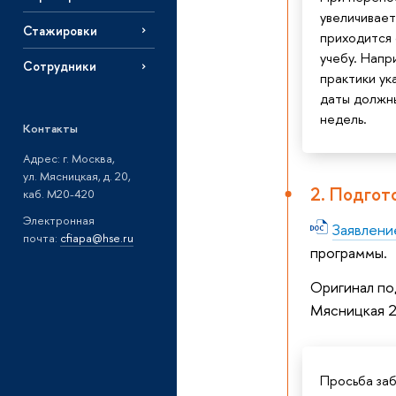
увеличиваетс
Стажировки
приходится 
учебу. Напр
Сотрудники
практики ук
даты должны
недель.
Контакты
Адрес: г. Москва,
ул. Мясницкая, д. 20,
2. Подгот
каб. М20-420
Электронная
Заявлени
почта:
cfiapa@hse.ru
программы.
Оригинал по
Мясницкая 2
Просьба за