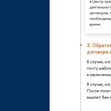
в Центр пра
деятельност
договоров, 
необходимы
время.
3. Обрати
договора 
В случае, к
почту шабл
в заключени
В случае, к
После получ
вышлют Вам 