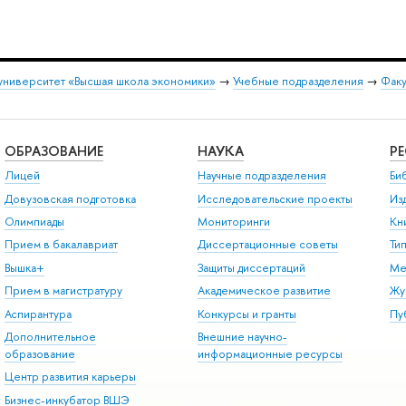
университет «Высшая школа экономики»
→
Учебные подразделения
→
Факу
ОБРАЗОВАНИЕ
НАУКА
Р
Лицей
Научные подразделения
Би
Довузовская подготовка
Исследовательские проекты
Из
Олимпиады
Мониторинги
Кн
Прием в бакалавриат
Диссертационные советы
Ти
Вышка+
Защиты диссертаций
Ме
Прием в магистратуру
Академическое развитие
Жу
Аспирантура
Конкурсы и гранты
Пу
Дополнительное
Внешние научно-
образование
информационные ресурсы
Центр развития карьеры
Бизнес-инкубатор ВШЭ