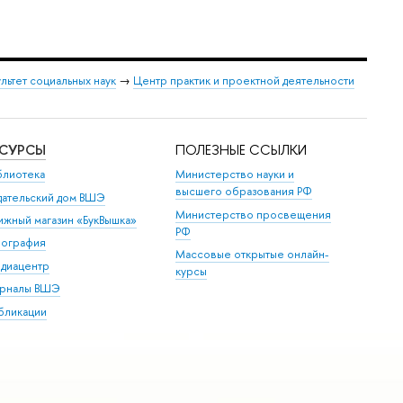
льтет социальных наук
→
Центр практик и проектной деятельности
ЕСУРСЫ
ПОЛЕЗНЫЕ ССЫЛКИ
блиотека
Министерство науки и
высшего образования РФ
дательский дом ВШЭ
Министерство просвещения
ижный магазин «БукВышка»
РФ
пография
Массовые открытые онлайн-
диацентр
курсы
рналы ВШЭ
бликации