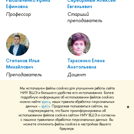
Рыбальченко Ирина
Серебряный Алексей
Ефимовна
Евгеньевич
Профессор
Старший
преподаватель
Степанов Илья
Тарасенко Елена
Михайлович
Анатольевна
Преподаватель
Доцент
Мы используем файлы cookies для улучшения работы сайта
НИУ ВШЭ и большего удобства его использования. Более
подробную информацию об использовании файлов cookies
можно найти
здесь
, наши правила обработки персональных
данных –
здесь
. Продолжая пользоваться сайтом, вы
✖
подтверждаете, что были проинформированы об
Хайруллин Ильдар
Шейман Игорь
использовании файлов cookies сайтом НИУ ВШЭ и согласны
с нашими правилами обработки персональных данных. Вы
Индусович
Михайлович
можете отключить файлы cookies в настройках Вашего
Доцент
Профессор
браузера.