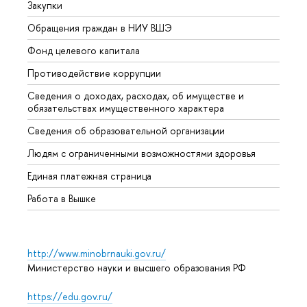
Закупки
Прием
Обращения граждан в НИУ ВШЭ
Аспир
Фонд целевого капитала
Допол
Противодействие коррупции
Центр
Сведения о доходах, расходах, об имуществе и
Бизне
обязательствах имущественного характера
Образ
Сведения об образовательной организации
Обрат
Людям с ограниченными возможностями здоровья
Единая платежная страница
Работа в Вышке
http://www.minobrnauki.gov.ru/
Министерство науки и высшего образования РФ
https://edu.gov.ru/