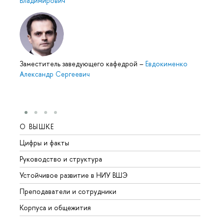
Владимирович
Заместитель заведующего кафедрой
–
Евдокименко
Александр Сергеевич
О ВЫШКЕ
ОБР
Цифры и факты
Лице
Руководство и структура
Довуз
Устойчивое развитие в НИУ ВШЭ
Олим
Преподаватели и сотрудники
Прием
Корпуса и общежития
Вышк