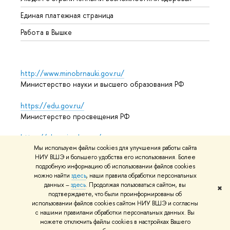
Единая платежная страница
Работа в Вышке
http://www.minobrnauki.gov.ru/
Министерство науки и высшего образования РФ
https://edu.gov.ru/
Министерство просвещения РФ
https://elearning.hse.ru/mooc
Массовые открытые онлайн-курсы
Мы используем файлы cookies для улучшения работы сайта
НИУ ВШЭ и большего удобства его использования. Более
подробную информацию об использовании файлов cookies
можно найти
здесь
, наши правила обработки персональных
данных –
здесь
. Продолжая пользоваться сайтом, вы
© НИУ ВШЭ 1993–2026
Адреса и контакты
Условия
✖
подтверждаете, что были проинформированы об
использования материалов
Политика конфиденциальности
использовании файлов cookies сайтом НИУ ВШЭ и согласны
Карта сайта
с нашими правилами обработки персональных данных. Вы
можете отключить файлы cookies в настройках Вашего
Редактору