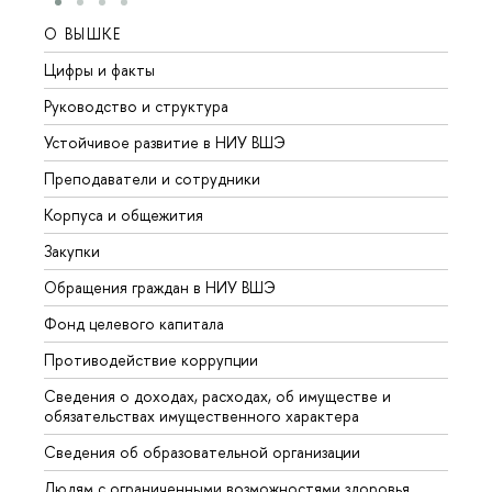
О ВЫШКЕ
ОБР
Цифры и факты
Лице
Руководство и структура
Довуз
Устойчивое развитие в НИУ ВШЭ
Олим
Преподаватели и сотрудники
Прием
Корпуса и общежития
Вышк
Закупки
Прием
Обращения граждан в НИУ ВШЭ
Аспир
Фонд целевого капитала
Допол
Противодействие коррупции
Центр
Сведения о доходах, расходах, об имуществе и
Бизне
обязательствах имущественного характера
Образ
Сведения об образовательной организации
Обрат
Людям с ограниченными возможностями здоровья