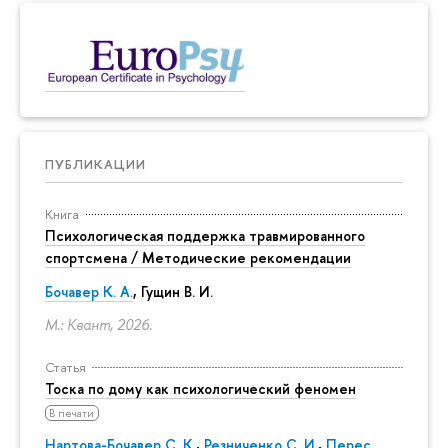
ПУБЛИКАЦИИ
Книга
Психологическая поддержка травмированного
спортсмена / Методические рекомендации
Бочавер К. А.
, Гущин В. И.
М.: Квант, 2026.
Статья
Тоска по дому как психологический феномен
В печати
Нартова-Бочавер С. К.
,
Резниченко С. И.
,
Перес