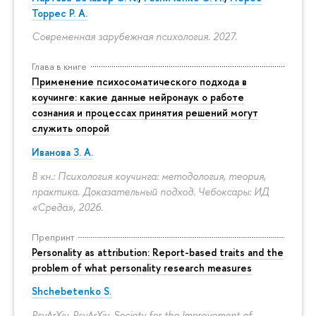
Торрес Р. А.
Современная зарубежная психология. 2027.
Глава в книге
Применение психосоматического подхода в
коучинге: какие данные нейронаук о работе
сознания и процессах принятия решений могут
служить опорой
Иванова З. А.
В кн.: Психология коучинга: методология, теория,
практика. Доказательный подход. Чебоксары: ИД
«Среда», 2026.
Препринт
Personality as attribution: Report-based traits and the
problem of what personality research measures
Shchebetenko S.
PsyArXiv. PsyArXiv. Society for the Improvement of