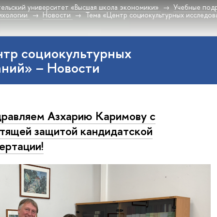
ельский университет «Высшая школа экономики»
Учебные под
ихологии
Новости
Тема «Центр социокультурных исследов
нтр социокультурных
аний» – Новости
равляем Азхарию Каримову с
тящей защитой кандидатской
ертации!