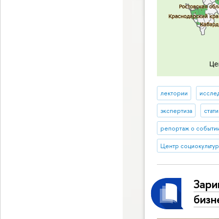
лектории
исслед
экспертиза
стат
репортаж о событи
Центр социокульту
Зари
бизн