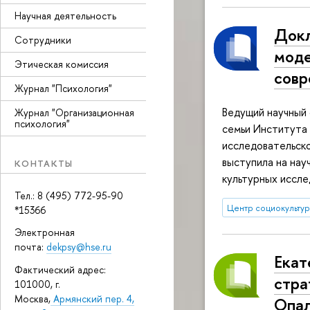
Научная деятельность
Докл
Сотрудники
моде
Этическая комиссия
совр
Журнал "Психология"
Ведущий научный 
Журнал "Организационная
психология"
семьи Института
исследовательско
выступила на нау
КОНТАКТЫ
культурных иссл
Тел.: 8 (495) 772-95-90
Центр социокульту
*15366
Электронная
почта:
dekpsy@hse.ru
Екат
Фактический адрес:
стра
101000, г.
Москва,
Армянский пер. 4,
Опал