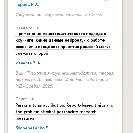
Торрес Р. А.
Современная зарубежная психология. 2027.
Глава в книге
Применение психосоматического подхода в
коучинге: какие данные нейронаук о работе
сознания и процессах принятия решений могут
служить опорой
Иванова З. А.
В кн.: Психология коучинга: методология, теория,
практика. Доказательный подход. Чебоксары:
ИД «Среда», 2026.
Препринт
Personality as attribution: Report-based traits and
the problem of what personality research
measures
Shchebetenko S.