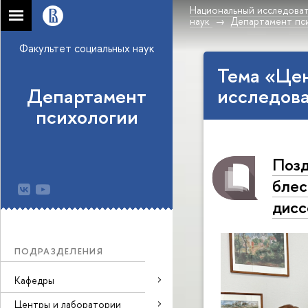
Национальный исследоват
наук
Департамент пс
Факультет социальных наук
Тема «Це
Департамент
исследов
психологии
Позд
блес
дисс
ПОДРАЗДЕЛЕНИЯ
Кафедры
Центры и лаборатории