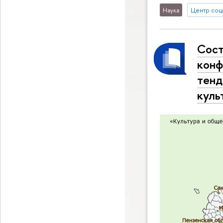
Наука
Центр соц
Сост
конф
тенд
куль