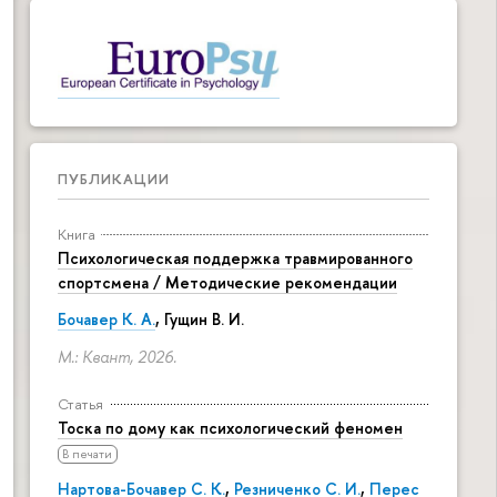
ПУБЛИКАЦИИ
Книга
Психологическая поддержка травмированного
спортсмена / Методические рекомендации
Бочавер К. А.
, Гущин В. И.
М.: Квант, 2026.
Статья
Тоска по дому как психологический феномен
В печати
Нартова-Бочавер С. К.
,
Резниченко С. И.
,
Перес