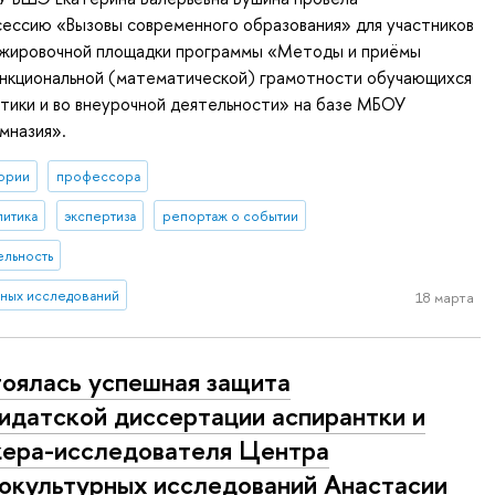
сессию «Вызовы современного образования» для участников
ажировочной площадки программы «Методы и приёмы
нкциональной (математической) грамотности обучающихся
тики и во внеурочной деятельности» на базе МБОУ
мназия».
ории
профессора
литика
экспертиза
репортаж о событии
ельность
рных исследований
18 марта
оялась успешная защита
идатской диссертации аспирантки и
ера-исследователя Центра
окультурных исследований Анастасии