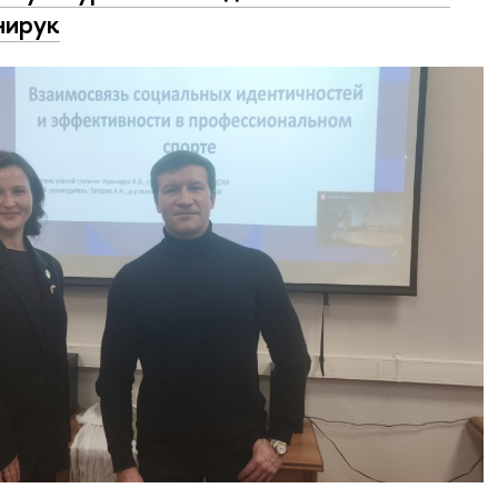
нирук