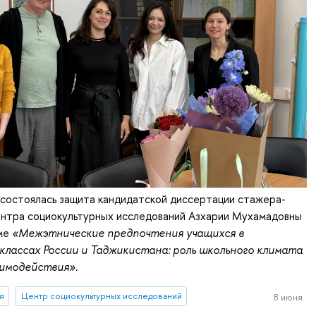
 состоялась защита кандидатской диссертации стажера-
ентра социокультурных исследований Азхарии Мухамадовны
еме
«Межэтнические предпочтения учащихся в
классах России и Таджикистана: роль школьного климата
имодействия».
я
Центр социокультурных исследований
8 июня