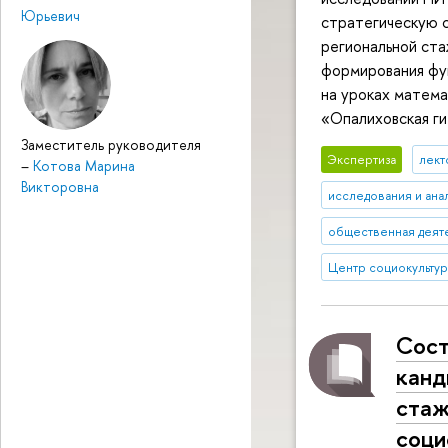
Юрьевич
стратегическую 
региональной ст
формирования фу
на уроках матема
«Опалиховская ги
Заместитель руководителя
Экспертиза
лект
–
Котова Марина
Викторовна
исследования и ана
общественная деят
Центр социокульту
Сост
канд
стаж
соци