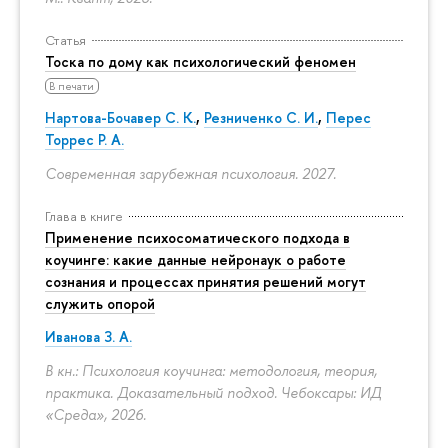
Статья
Тоска по дому как психологический феномен
В печати
Нартова-Бочавер С. К.
,
Резниченко С. И.
,
Перес
Торрес Р. А.
Современная зарубежная психология. 2027.
Глава в книге
Применение психосоматического подхода в
коучинге: какие данные нейронаук о работе
сознания и процессах принятия решений могут
служить опорой
Иванова З. А.
В кн.: Психология коучинга: методология, теория,
практика. Доказательный подход. Чебоксары: ИД
«Среда», 2026.