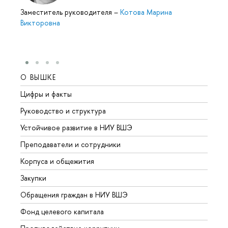
Заместитель руководителя
–
Котова Марина
Викторовна
О ВЫШКЕ
ОБР
Цифры и факты
Лице
Руководство и структура
Довуз
Устойчивое развитие в НИУ ВШЭ
Олим
Преподаватели и сотрудники
Прием
Корпуса и общежития
Вышк
Закупки
Прием
Обращения граждан в НИУ ВШЭ
Аспир
Фонд целевого капитала
Допол