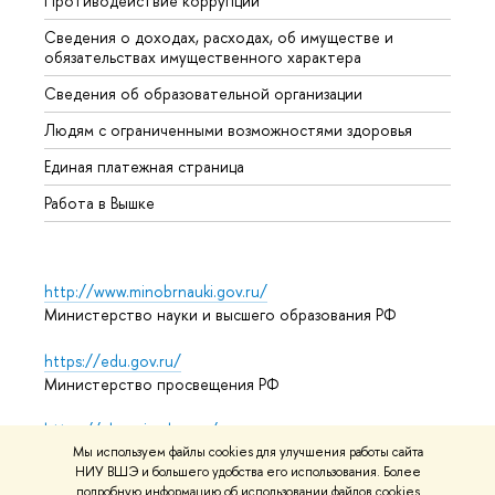
Противодействие коррупции
Центр
Сведения о доходах, расходах, об имуществе и
Бизне
обязательствах имущественного характера
Образ
Сведения об образовательной организации
Обрат
Людям с ограниченными возможностями здоровья
Единая платежная страница
Работа в Вышке
http://www.minobrnauki.gov.ru/
Министерство науки и высшего образования РФ
https://edu.gov.ru/
Министерство просвещения РФ
https://elearning.hse.ru/mooc
Массовые открытые онлайн-курсы
Мы используем файлы cookies для улучшения работы сайта
НИУ ВШЭ и большего удобства его использования. Более
подробную информацию об использовании файлов cookies