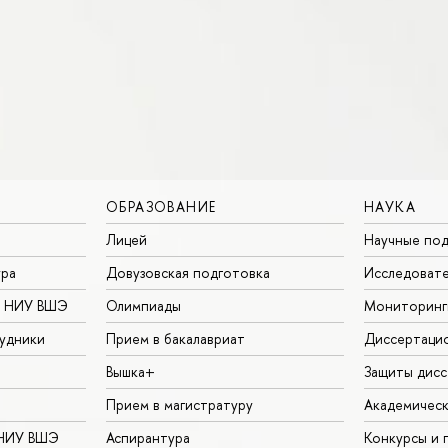
ОБРАЗОВАНИЕ
НАУКА
Лицей
Научные под
ура
Довузовская подготовка
Исследовате
в НИУ ВШЭ
Олимпиады
Мониторинг
удники
Прием в бакалавриат
Диссертаци
Вышка+
Защиты дисс
Прием в магистратуру
Академическ
 НИУ ВШЭ
Аспирантура
Конкурсы и 