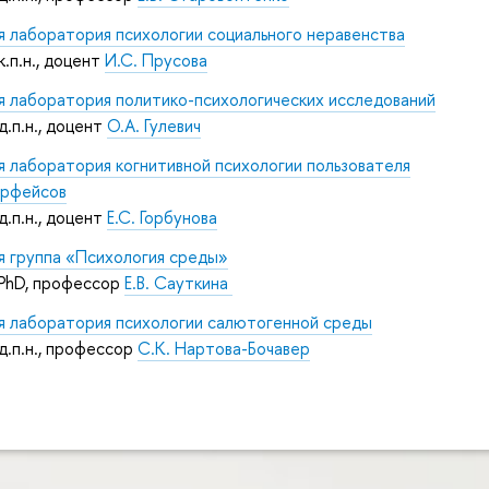
я лаборатория психологии социального неравенства
к.п.н., доцент
И
.С. Прусова
я лаборатория политико-психологических исследований
д.п.н., доцент
О.А. Гулевич
я лаборатория когнитивной психологии пользователя
ерфейсов
д.п.н., доцент
Е.С. Горбунова
я группа «Психология среды»
 PhD, профессор
Е.В. Сауткина
я лаборатория психологии салютогенной среды
д.п.н., профессор
С.К. Нартова-Бочавер