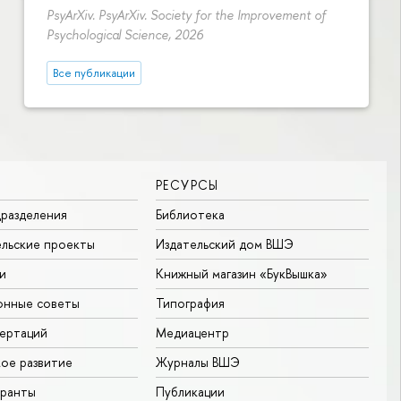
PsyArXiv. PsyArXiv. Society for the Improvement of
Psychological Science, 2026
Все публикации
РЕСУРСЫ
разделения
Библиотека
льские проекты
Издательский дом ВШЭ
и
Книжный магазин «БукВышка»
онные советы
Типография
ертаций
Медиацентр
ое развитие
Журналы ВШЭ
гранты
Публикации