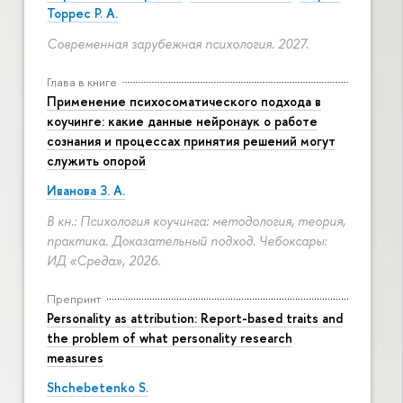
Торрес Р. А.
Современная зарубежная психология. 2027.
Глава в книге
Применение психосоматического подхода в
коучинге: какие данные нейронаук о работе
сознания и процессах принятия решений могут
служить опорой
Иванова З. А.
В кн.: Психология коучинга: методология, теория,
практика. Доказательный подход. Чебоксары:
ИД «Среда», 2026.
Препринт
Personality as attribution: Report-based traits and
the problem of what personality research
measures
Shchebetenko S.