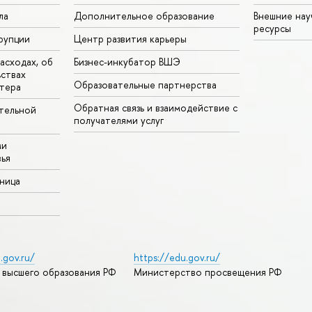
ла
Дополнительное образование
Внешние на
ресурсы
рупции
Центр развития карьеры
асходах, об
Бизнес-инкубатор ВШЭ
ьствах
Образовательные партнерства
тера
Обратная связь и взаимодействие с
тельной
получателями услуг
ми
ья
аница
.gov.ru/
https://edu.gov.ru/
 высшего образования РФ
Министерство просвещения РФ