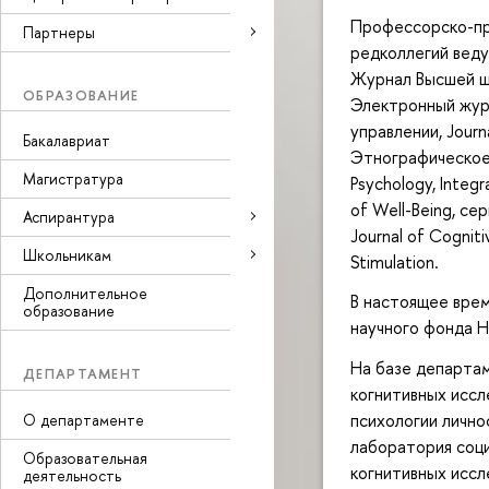
Профессорско-пр
Партнеры
редколлегий веду
Журнал Высшей ш
ОБРАЗОВАНИЕ
Электронный журн
управлении, Journ
Бакалавриат
Этнографическое о
Магистратура
Psychology, Integr
of Well-Being, се
Аспирантура
Journal of Cogniti
Школьникам
Stimulation.
Дополнительное
В настоящее вре
образование
научного фонда 
На базе департа
ДЕПАРТАМЕНТ
когнитивных иссл
психологии лично
О департаменте
лаборатория соци
Образовательная
когнитивных иссл
деятельность