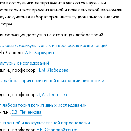
акже сотрудники департамента являются научными
боратории экспериментальной и поведенческой экономики,
аучно-учебная лаборатории институционального анализа
еформ.
информация доступна на страницах лабораторий:
зыковых, межкультурных и творческих компетенций
 PhD, доцент
А.В. Хархурин
льтурных исследований
д.п.н., профессор
Н.М. Лебедева
 лаборатория позитивной психологии личности и
д.п.н., профессор
Д.А. Леонтьев
я лаборатория когнитивных исследований
.п.н.,
Е.В. Печенкова
нтальной и консультативной персонологии
д.п.н., профессор
Е.Б. Старовойтенко