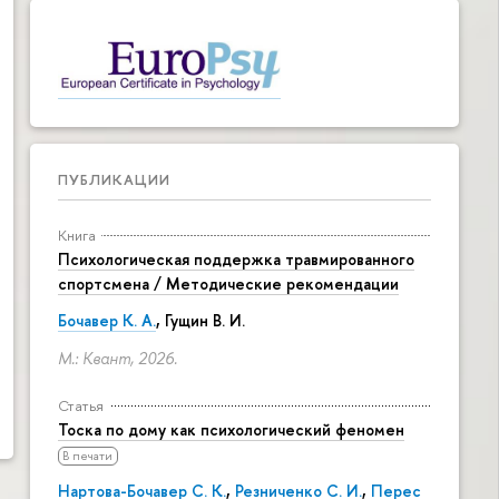
ПУБЛИКАЦИИ
Книга
Психологическая поддержка травмированного
спортсмена / Методические рекомендации
Бочавер К. А.
, Гущин В. И.
М.: Квант, 2026.
Статья
Тоска по дому как психологический феномен
В печати
Нартова-Бочавер С. К.
,
Резниченко С. И.
,
Перес