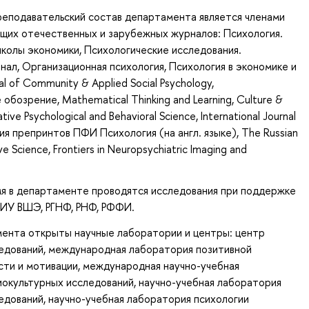
еподавательский состав департамента является членами
щих отечественных и зарубежных журналов: Психология.
колы экономики, Психологические исследования.
ал, Организационная психология, Психология в экономике и
al of Community & Applied Social Psychology,
бозрение, Mathematical Thinking and Learning, Culture &
ative Psychological and Behavioral Science, International Journal
рия препринтов ПФИ Психология (на англ. языке), The Russian
ve Science, Frontiers in Neuropsychiatric Imaging and
мя в департаменте проводятся исследования при поддержке
НИУ ВШЭ, РГНФ, РНФ, РФФИ.
мента открыты научные лаборатории и центры: центр
едований, международная лаборатория позитивной
сти и мотивации, международная научно-учебная
окультурных исследований, научно-учебная лаборатория
едований, научно-учебная лаборатория психологии