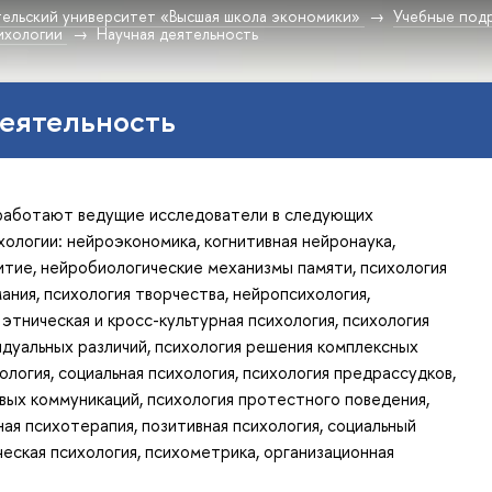
ельский университет «Высшая школа экономики»
Учебные под
ихологии
Научная деятельность
еятельность
работают ведущие исследователи в следующих
хологии: нейроэкономика, когнитивная нейронаука,
итие, нейробиологические механизмы памяти, психология
мания, психология творчества, нейропсихология,
 этническая и кросс-культурная психология, психология
идуальных различий, психология решения комплексных
ология, социальная психология, психология предрассудков,
вых коммуникаций, психология протестного поведения,
ая психотерапия, позитивная психология, социальный
ческая психология, психометрика, организационная