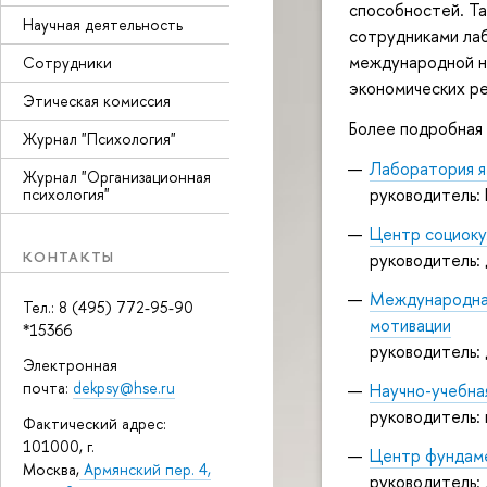
способностей. Т
Научная деятельность
сотрудниками ла
международной н
Сотрудники
экономических р
Этическая комиссия
Более подробная 
Журнал "Психология"
Лаборатория я
Журнал "Организационная
руководитель:
психология"
Центр социоку
КОНТАКТЫ
руководитель: 
Международная
Тел.: 8 (495) 772-95-90
мотивации
*15366
руководитель: 
Электронная
почта:
dekpsy@hse.ru
Научно-учебна
руководитель: к
Фактический адрес:
101000, г.
Центр фундаме
Москва,
Армянский пер. 4,
руководитель: 