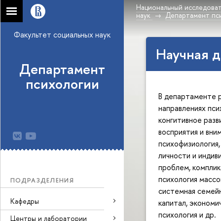
Национальный исследоват
наук
Департамент пс
Факультет социальных наук
Научная д
Департамент
психологии
В департаменте 
направлениях пси
конгитивное разв
восприятия и вни
психофизиология,
личности и индив
проблем, комплик
психология массо
ПОДРАЗДЕЛЕНИЯ
системная семейн
Кафедры
капитал, экономи
психология и др.
Центры и лаборатории