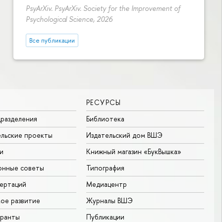
PsyArXiv. PsyArXiv. Society for the Improvement of
Psychological Science, 2026
Все публикации
РЕСУРСЫ
разделения
Библиотека
льские проекты
Издательский дом ВШЭ
и
Книжный магазин «БукВышка»
онные советы
Типография
ертаций
Медиацентр
ое развитие
Журналы ВШЭ
гранты
Публикации