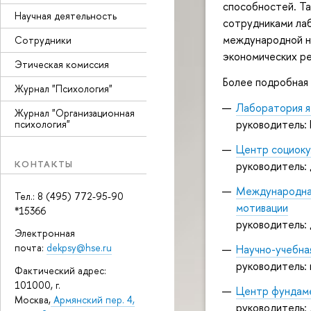
способностей. Т
Научная деятельность
сотрудниками ла
международной н
Сотрудники
экономических р
Этическая комиссия
Более подробная 
Журнал "Психология"
Лаборатория я
Журнал "Организационная
руководитель:
психология"
Центр социоку
КОНТАКТЫ
руководитель: 
Международная
Тел.: 8 (495) 772-95-90
мотивации
*15366
руководитель: 
Электронная
почта:
dekpsy@hse.ru
Научно-учебна
руководитель: к
Фактический адрес:
101000, г.
Центр фундаме
Москва,
Армянский пер. 4,
руководитель: 