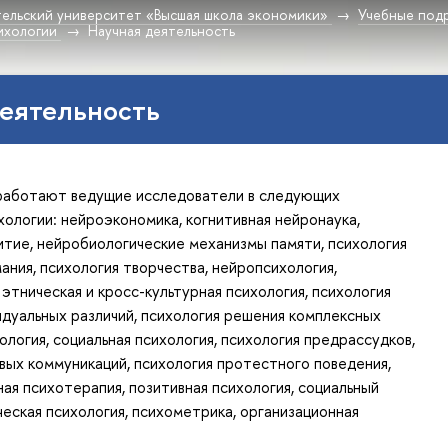
ельский университет «Высшая школа экономики»
Учебные под
ихологии
Научная деятельность
еятельность
работают ведущие исследователи в следующих
хологии: нейроэкономика, когнитивная нейронаука,
итие, нейробиологические механизмы памяти, психология
мания, психология творчества, нейропсихология,
 этническая и кросс-культурная психология, психология
идуальных различий, психология решения комплексных
ология, социальная психология, психология предрассудков,
вых коммуникаций, психология протестного поведения,
ая психотерапия, позитивная психология, социальный
ческая психология, психометрика, организационная