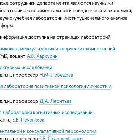
акже сотрудники департамента являются научными
боратории экспериментальной и поведенческой экономики,
аучно-учебная лаборатории институционального анализа
еформ.
информация доступна на страницах лабораторий:
зыковых, межкультурных и творческих компетенций
 PhD, доцент
А.В. Хархурин
льтурных исследований
д.п.н., профессор
Н.М. Лебедева
 лаборатория позитивной психологии личности и
д.п.н., профессор
Д.А. Леонтьев
я лаборатория когнитивных исследований
.п.н.,
Е.В. Печенкова
нтальной и консультативной персонологии
д.п.н., профессор
Е.Б. Старовойтенко