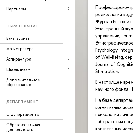
Профессорско-пр
Партнеры
редколлегий веду
Журнал Высшей ш
ОБРАЗОВАНИЕ
Электронный журн
управлении, Journ
Бакалавриат
Этнографическое о
Магистратура
Psychology, Integr
of Well-Being, се
Аспирантура
Journal of Cogniti
Школьникам
Stimulation.
Дополнительное
В настоящее вре
образование
научного фонда 
На базе департа
ДЕПАРТАМЕНТ
когнитивных иссл
психологии лично
О департаменте
лаборатория соци
Образовательная
когнитивных иссл
деятельность