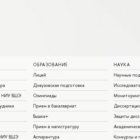
ОБРАЗОВАНИЕ
НАУКА
Лицей
Научные под
ура
Довузовская подготовка
Исследовате
в НИУ ВШЭ
Олимпиады
Мониторинг
удники
Прием в бакалавриат
Диссертаци
Вышка+
Защиты дисс
Прием в магистратуру
Академическ
 НИУ ВШЭ
Аспирантура
Конкурсы и 