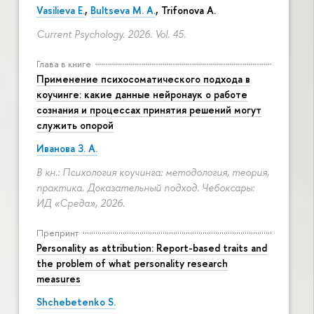
Vasilieva E.
,
Bultseva M. A.
, Trifonova A.
Current Psychology. 2026. Vol. 45.
Глава в книге
Применение психосоматического подхода в
коучинге: какие данные нейронаук о работе
сознания и процессах принятия решений могут
служить опорой
Иванова З. А.
В кн.: Психология коучинга: методология, теория,
практика. Доказательный подход. Чебоксары:
ИД «Среда», 2026.
Препринт
Personality as attribution: Report-based traits and
the problem of what personality research
measures
Shchebetenko S.