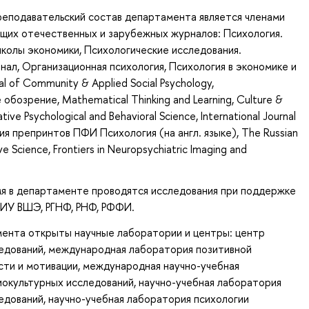
еподавательский состав департамента является членами
щих отечественных и зарубежных журналов: Психология.
колы экономики, Психологические исследования.
ал, Организационная психология, Психология в экономике и
al of Community & Applied Social Psychology,
бозрение, Mathematical Thinking and Learning, Culture &
ative Psychological and Behavioral Science, International Journal
рия препринтов ПФИ Психология (на англ. языке), The Russian
ve Science, Frontiers in Neuropsychiatric Imaging and
мя в департаменте проводятся исследования при поддержке
НИУ ВШЭ, РГНФ, РНФ, РФФИ.
мента открыты научные лаборатории и центры: центр
едований, международная лаборатория позитивной
сти и мотивации, международная научно-учебная
окультурных исследований, научно-учебная лаборатория
едований, научно-учебная лаборатория психологии