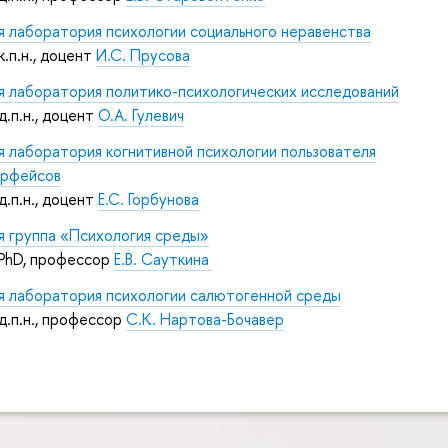
я лаборатория психологии социального неравенства
к.п.н., доцент
И
.С. Прусова
я лаборатория политико-психологических исследований
д.п.н., доцент
О.А. Гулевич
я лаборатория когнитивной психологии пользователя
ерфейсов
д.п.н., доцент
Е.С. Горбунова
я группа «Психология среды»
 PhD, профессор
Е.В. Сауткина
я лаборатория психологии салютогенной среды
д.п.н., профессор
С.К. Нартова-Бочавер