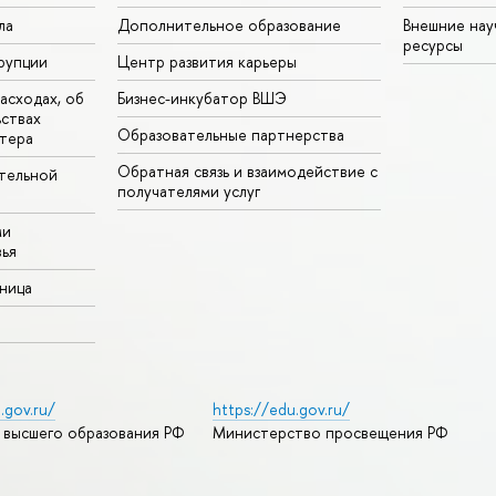
ла
Дополнительное образование
Внешние на
ресурсы
рупции
Центр развития карьеры
асходах, об
Бизнес-инкубатор ВШЭ
ьствах
Образовательные партнерства
тера
Обратная связь и взаимодействие с
тельной
получателями услуг
ми
ья
аница
.gov.ru/
https://edu.gov.ru/
 высшего образования РФ
Министерство просвещения РФ