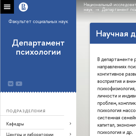
Национальный исследоват
наук
Департамент пс
Факультет социальных наук
Научная д
Департамент
психологии
В департаменте 
направлениях пси
конгитивное разв
восприятия и вни
психофизиология,
личности и индив
проблем, комплик
психология массо
ПОДРАЗДЕЛЕНИЯ
системная семейн
Кафедры
капитал, экономи
психология и др.
Центры и лаборатории