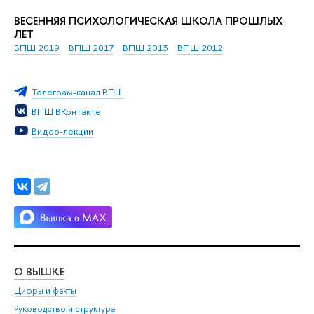
ВЕСЕННЯЯ ПСИХОЛОГИЧЕСКАЯ ШКОЛА ПРОШЛЫХ
ЛЕТ
ВПШ 2019
ВПШ 2017
ВПШ 2013
ВПШ 2012
Телеграм-канал ВПШ
ВПШ ВКонтакте
Видео-лекции
О ВЫШКЕ
ОБ
Цифры и факты
Ли
Руководство и структура
Дов