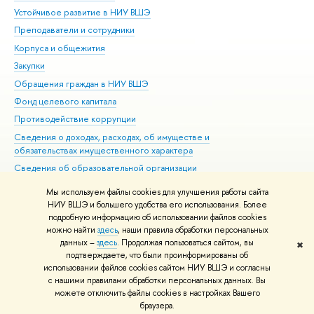
Устойчивое развитие в НИУ ВШЭ
Ол
Преподаватели и сотрудники
При
Корпуса и общежития
Вы
Закупки
При
Обращения граждан в НИУ ВШЭ
Ас
Фонд целевого капитала
До
Противодействие коррупции
Цен
Сведения о доходах, расходах, об имуществе и
Би
обязательствах имущественного характера
Об
Сведения об образовательной организации
Обр
Людям с ограниченными возможностями здоровья
Мы используем файлы cookies для улучшения работы сайта
Единая платежная страница
НИУ ВШЭ и большего удобства его использования. Более
подробную информацию об использовании файлов cookies
Работа в Вышке
можно найти
здесь
, наши правила обработки персональных
данных –
здесь
. Продолжая пользоваться сайтом, вы
✖
Редактору
подтверждаете, что были проинформированы об
© НИУ ВШЭ 1993–2021
Адреса и контакты
Условия использования
использовании файлов cookies сайтом НИУ ВШЭ и согласны
с нашими правилами обработки персональных данных. Вы
материалов
Политика конфиденциальности
Карта сайта
можете отключить файлы cookies в настройках Вашего
Шрифты HSE Sans и HSE Slab разработаны в
Школе дизайна НИУ ВШЭ
браузера.