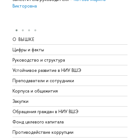
Викторовна
О ВЫШКЕ
ОБР
Цифры и факты
Лице
Руководство и структура
Довуз
Устойчивое развитие в НИУ ВШЭ
Олим
Преподаватели и сотрудники
Прием
Корпуса и общежития
Вышк
Закупки
Прием
Обращения граждан в НИУ ВШЭ
Аспир
Фонд целевого капитала
Допол
Противодействие коррупции
Центр