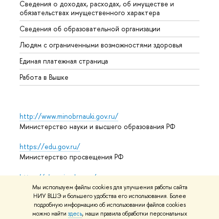
Сведения о доходах, расходах, об имуществе и
Бизне
обязательствах имущественного характера
Образ
Сведения об образовательной организации
Обрат
Людям с ограниченными возможностями здоровья
Единая платежная страница
Работа в Вышке
http://www.minobrnauki.gov.ru/
Министерство науки и высшего образования РФ
https://edu.gov.ru/
Министерство просвещения РФ
https://elearning.hse.ru/mooc
Массовые открытые онлайн-курсы
Мы используем файлы cookies для улучшения работы сайта
НИУ ВШЭ и большего удобства его использования. Более
подробную информацию об использовании файлов cookies
можно найти
здесь
, наши правила обработки персональных