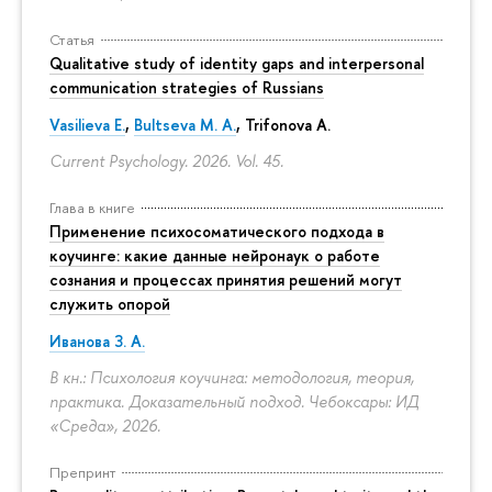
Статья
Qualitative study of identity gaps and interpersonal
communication strategies of Russians
Vasilieva E.
,
Bultseva M. A.
, Trifonova A.
Current Psychology. 2026. Vol. 45.
Глава в книге
Применение психосоматического подхода в
коучинге: какие данные нейронаук о работе
сознания и процессах принятия решений могут
служить опорой
Иванова З. А.
В кн.: Психология коучинга: методология, теория,
практика. Доказательный подход. Чебоксары: ИД
«Среда», 2026.
Препринт