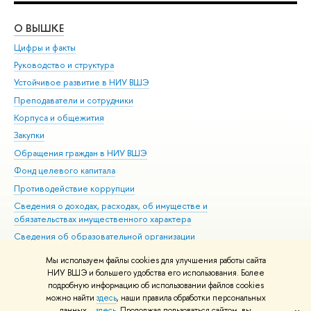
О ВЫШКЕ
ОБ
Цифры и факты
Ли
Руководство и структура
Дов
Устойчивое развитие в НИУ ВШЭ
Ол
Преподаватели и сотрудники
При
Корпуса и общежития
Вы
Закупки
При
Обращения граждан в НИУ ВШЭ
Ас
Фонд целевого капитала
До
Противодействие коррупции
Цен
Сведения о доходах, расходах, об имуществе и
Би
обязательствах имущественного характера
Об
Сведения об образовательной организации
Обр
Людям с ограниченными возможностями здоровья
Мы используем файлы cookies для улучшения работы сайта
Единая платежная страница
НИУ ВШЭ и большего удобства его использования. Более
подробную информацию об использовании файлов cookies
Работа в Вышке
можно найти
здесь
, наши правила обработки персональных
данных –
здесь
. Продолжая пользоваться сайтом, вы