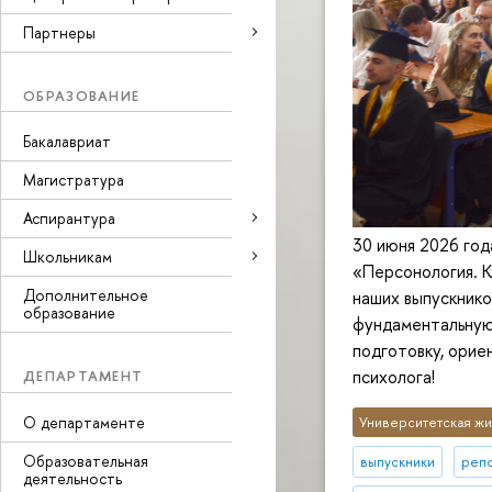
Партнеры
ОБРАЗОВАНИЕ
Бакалавриат
Магистратура
Аспирантура
30 июня 2026 год
Школьникам
«Персонология. К
Дополнительное
наших выпускнико
образование
фундаментальную
подготовку, орие
психолога!
ДЕПАРТАМЕНТ
О департаменте
Университетская жи
Образовательная
выпускники
репо
деятельность