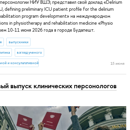
персонологии НИУ ВШЭ, представил свой доклад «Delirium
CU, defining preliminary ICU patient profile for the delirium
ehabilitation program development» на международном
ons in physiotherapy and rehabilitation medicine «Physio
ем 10-11 июня 2026 года в городе Будапешт.
я
выпускники
литика
взгляд ученого
ной и консультативной персонологии
15 июня
ый выпуск клинических персонологов