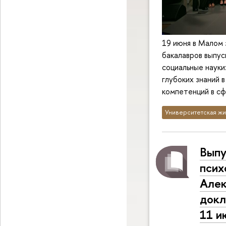
19 июня в Малом
бакалавров выпу
социальные науки
глубоких знаний 
компетенций в сф
Университетская жи
Выпу
псих
Алек
докл
11 и