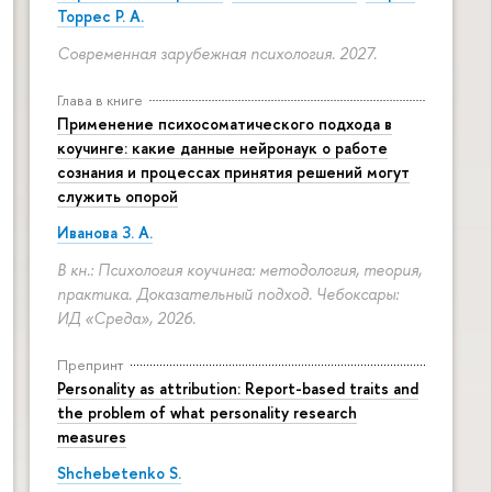
Торрес Р. А.
Современная зарубежная психология. 2027.
Глава в книге
Применение психосоматического подхода в
коучинге: какие данные нейронаук о работе
сознания и процессах принятия решений могут
служить опорой
Иванова З. А.
В кн.: Психология коучинга: методология, теория,
практика. Доказательный подход. Чебоксары:
ИД «Среда», 2026.
Препринт
Personality as attribution: Report-based traits and
the problem of what personality research
measures
Shchebetenko S.