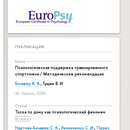
ПУБЛИКАЦИИ
Книга
Психологическая поддержка травмированного
спортсмена / Методические рекомендации
Бочавер К. А.
, Гущин В. И.
М.: Квант, 2026.
Статья
Тоска по дому как психологический феномен
В печати
Нартова-Бочавер С. К.
,
Резниченко С. И.
,
Перес