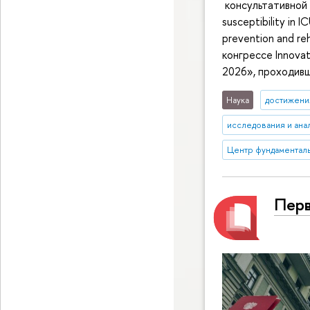
консультативной 
susceptibility in I
prevention and r
конгрессе Innovati
2026», проходивш
Наука
достижени
исследования и ана
Центр фундаменталь
Перв