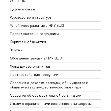
О ВЫШКЕ
ОБР
Цифры и факты
Лице
Руководство и структура
Довуз
Устойчивое развитие в НИУ ВШЭ
Олим
Преподаватели и сотрудники
Прием
Корпуса и общежития
Вышк
Закупки
Прием
Обращения граждан в НИУ ВШЭ
Аспир
Фонд целевого капитала
Допол
Противодействие коррупции
Центр
Сведения о доходах, расходах, об имуществе и
Бизне
обязательствах имущественного характера
Образ
Сведения об образовательной организации
Обрат
Людям с ограниченными возможностями здоровья