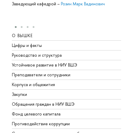
Заведующий кафедрой
–
Розин Марк Вадимович
О ВЫШКЕ
ОБР
Цифры и факты
Лице
Руководство и структура
Довуз
Устойчивое развитие в НИУ ВШЭ
Олим
Преподаватели и сотрудники
Прием
Корпуса и общежития
Вышк
Закупки
Прием
Обращения граждан в НИУ ВШЭ
Аспир
Фонд целевого капитала
Допол
Противодействие коррупции
Центр