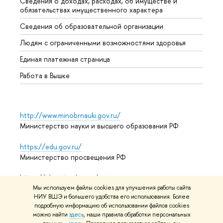
Сведения о доходах, расходах, об имуществе и
Бизне
обязательствах имущественного характера
Образ
Сведения об образовательной организации
Обрат
Людям с ограниченными возможностями здоровья
Единая платежная страница
Работа в Вышке
http://www.minobrnauki.gov.ru/
Министерство науки и высшего образования РФ
https://edu.gov.ru/
Министерство просвещения РФ
https://elearning.hse.ru/mooc
Массовые открытые онлайн-курсы
Мы используем файлы cookies для улучшения работы сайта
НИУ ВШЭ и большего удобства его использования. Более
подробную информацию об использовании файлов cookies
можно найти
здесь
, наши правила обработки персональных