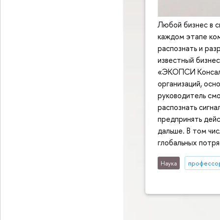
Любой бизнес в с
каждом этапе ко
распознать и раз
известный бизнес
«ЭКОПСИ Консалт
организаций, осн
руководитель смо
распознать сигна
предпринять дейс
дальше. В том чис
глобальных потря
Наука
профессо