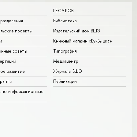
РЕСУРСЫ
разделения
Библиотека
льские проекты
Издательский дом ВШЭ
и
Книжный магазин «БукВышка»
онные советы
Типография
ертаций
Медиацентр
ое развитие
Журналы ВШЭ
гранты
Публикации
учно-информационные