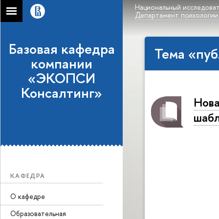
Национальный исследоват
Департамент психологии
Базовая кафедра
Тема «пуб
компании
«ЭКОПСИ
Консалтинг»
Нова
шаб
КАФЕДРА
О кафедре
Образовательная