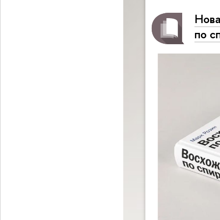
Нова
по с