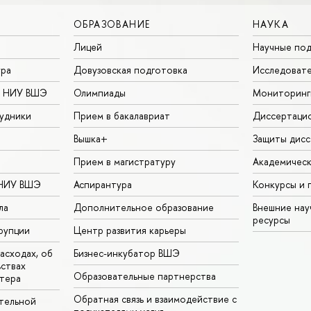
ОБРАЗОВАНИЕ
НАУКА
Лицей
Научные под
ура
Довузовская подготовка
Исследовате
в НИУ ВШЭ
Олимпиады
Мониторинг
удники
Прием в бакалавриат
Диссертаци
Вышка+
Защиты дисс
Прием в магистратуру
Академическ
 НИУ ВШЭ
Аспирантура
Конкурсы и 
ла
Дополнительное образование
Внешние на
ресурсы
рупции
Центр развития карьеры
асходах, об
Бизнес-инкубатор ВШЭ
ьствах
Образовательные партнерства
тера
Обратная связь и взаимодействие с
тельной