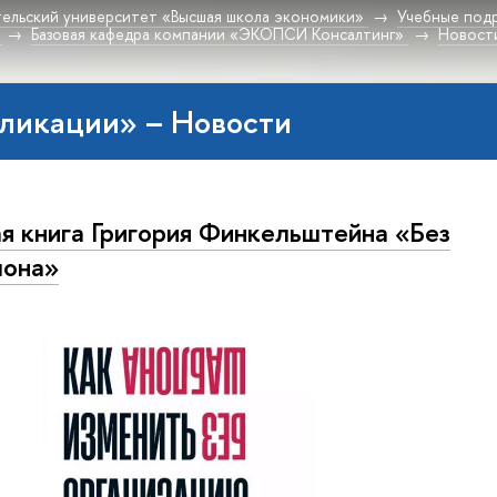
ельский университет «Высшая школа экономики»
Учебные под
Базовая кафедра компании «ЭКОПСИ Консалтинг»
Новост
ликации» – Новости
я книга Григория Финкельштейна «Без
лона»