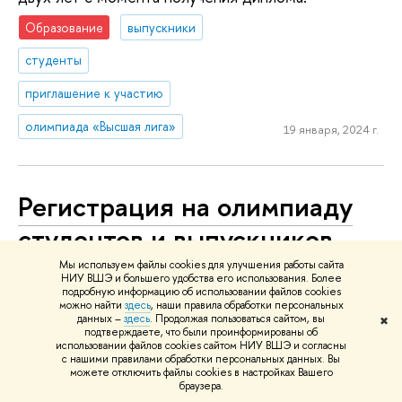
Образование
выпускники
студенты
приглашение к участию
олимпиада «Высшая лига»
19 января, 2024 г.
Регистрация на олимпиаду
студентов и выпускников
«Высшая лига» продлится
Мы используем файлы cookies для улучшения работы сайта
НИУ ВШЭ и большего удобства его использования. Более
до 22 января
подробную информацию об использовании файлов cookies
можно найти
здесь
, наши правила обработки персональных
данных –
здесь
. Продолжая пользоваться сайтом, вы
✖
подтверждаете, что были проинформированы об
использовании файлов cookies сайтом НИУ ВШЭ и согласны
с нашими правилами обработки персональных данных. Вы
можете отключить файлы cookies в настройках Вашего
браузера.