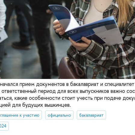
 начался прием документов в бакалавриат и специалите
й ответственный период для всех выпускников важно сос
аться, какие особенности стоит учесть при подаче док
цией для будущих вышкинцев.
глашение к участию
официально
бакалавриат
024