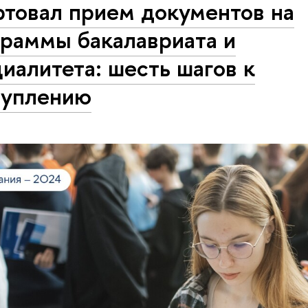
ртовал прием документов на
граммы бакалавриата и
иалитета: шесть шагов к
туплению