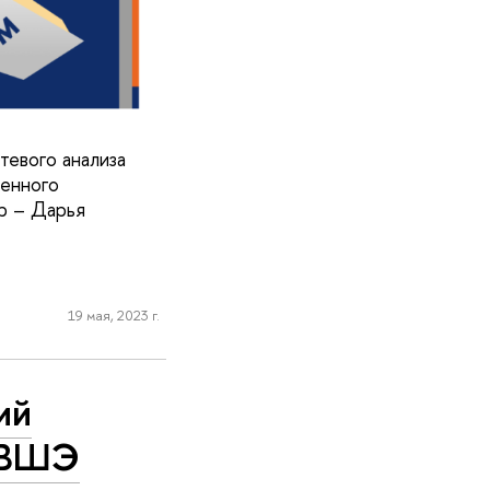
евого анализа
енного
ор – Дарья
19 мая, 2023 г.
ий
 ВШЭ