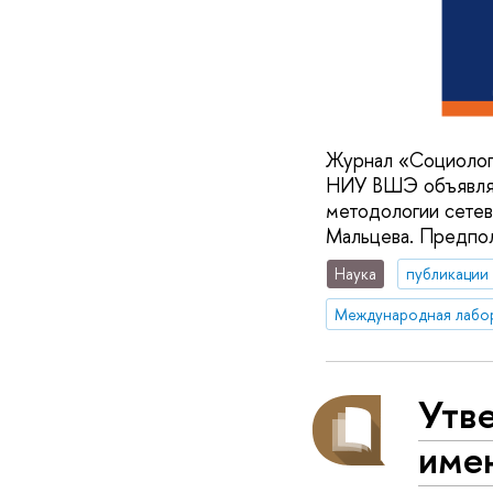
Журнал «Социологи
НИУ ВШЭ объявляют
методологии сетев
Мальцева. Предпол
Наука
публикации
Утв
име