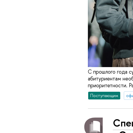
С прошлого года с
абитуриентам необ
приоритетности. Ра
Поступающим
оф
Спе