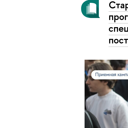
Ста
про
спец
пос