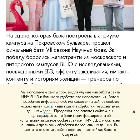
На сцене, которая была построена в атриуме
кампуса на Покровском бульваре, прошел
финальный батл VII сезона Научных боев. За
победу боролись магистранты из московского и
питерского кампусов ВШЭ с исследованиями,
посвященными ЕГЭ, эффекту закаливания, импакт-
контенту и историям женщин — тренеров по
боксу. Победителем сезона стала студентка 2-го
курса магистратуры «Позитивная
Мы используем файлы cookies для улучшения работы сайта
НИУ ВШЭ и большего удобства его использования. Более
психология» Елизавета Белозерова.
подробную информацию об использовании файлов cookies
можно найти
здесь
, наши правила обработки персональных
Наука
студенты
данных –
здесь
. Продолжая пользоваться сайтом, вы
✖
подтверждаете, что были проинформированы об
использовании файлов cookies сайтом НИУ ВШЭ и согласны
репортаж о событии
с нашими правилами обработки персональных данных. Вы
можете отключить файлы cookies в настройках Вашего
Научные бои НИУ ВШЭ
браузера.
19 ноября, 2024 г.