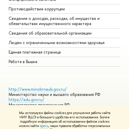
Противодействие коррупции
Ц
Сведения о доходах, расходах, об имуществе и
Б
обязательствах имущественного характера
О
Сведения об образовательной организации
О
Людям с ограниченными возможностями здоровья
Единая платежная страница
Работа в Вышке
http://www.minobrnauki.gov.ru/
Министерство науки и высшего образования РФ
https://edu.gov.ru/
Министерство просвещения РФ
https://elearning.hse.ru/mooc
Мы используем файлы cookies для улучшения работы сайта
Массовые открытые онлайн-курсы
НИУ ВШЭ и большего удобства его использования. Более
подробную информацию об использовании файлов cookies
можно найти
здесь
, наши правила обработки персональных