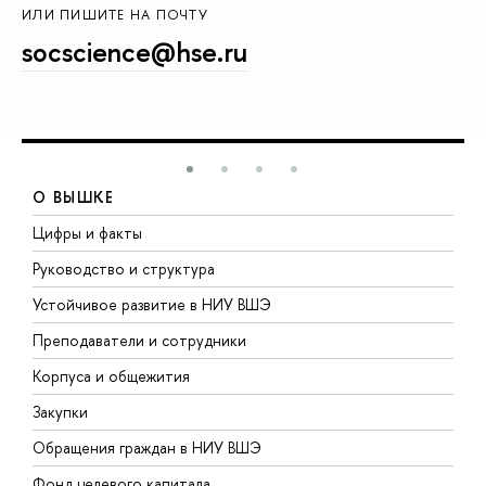
ИЛИ ПИШИТЕ НА ПОЧТУ
socscience@hse.ru
О ВЫШКЕ
Цифры и факты
Л
Руководство и структура
Д
Устойчивое развитие в НИУ ВШЭ
О
Преподаватели и сотрудники
П
Корпуса и общежития
В
Закупки
П
Обращения граждан в НИУ ВШЭ
А
Фонд целевого капитала
Д