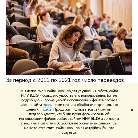
За период с 2011 по 2021 год число переездов
18-летних россиян составило 1,2 млн человек. Из
Мы используем файлы cookies для улучшения работы сайта
них 78% отправились в 160 крупных городов, что с
НИУ ВШЭ и большего удобства его использования. Более
большой долей вероятности связано с желанием
подробную информацию об использовании файлов cookies
можно найти
здесь
, наши правила обработки персональных
получить высшее образование. Лидеры по
данных –
здесь
. Продолжая пользоваться сайтом, вы
✖
подтверждаете, что были проинформированы об
формированию вузовских зон притяжения: Москва,
использовании файлов cookies сайтом НИУ ВШЭ и согласны
Санкт-Петербург, Екатеринбург, Ростов-на-Дону,
с нашими правилами обработки персональных данных. Вы
можете отключить файлы cookies в настройках Вашего
Краснодар, Новосибирск.
браузера.