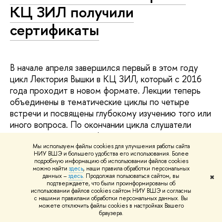
КЦ ЗИЛ получили
сертификаты
В начале апреля завершился первый в этом году
цикл Лектория Вышки в КЦ ЗИЛ, который с 2016
года проходит в новом формате. Лекции теперь
объединены в тематические циклы по четыре
встречи и посвящены глубокому изучению того или
иного вопроса. По окончании цикла слушатели
могут получить сертификаты.
Мы используем файлы cookies для улучшения работы сайта
Свободное общение
лектории
НИУ ВШЭ и большего удобства его использования. Более
подробную информацию об использовании файлов cookies
можно найти
здесь
, наши правила обработки персональных
Университет, открытый городу
8 апреля, 2016 г.
данных –
здесь
. Продолжая пользоваться сайтом, вы
✖
подтверждаете, что были проинформированы об
использовании файлов cookies сайтом НИУ ВШЭ и согласны
с нашими правилами обработки персональных данных. Вы
можете отключить файлы cookies в настройках Вашего
У добрых дел есть «теплое
браузера.