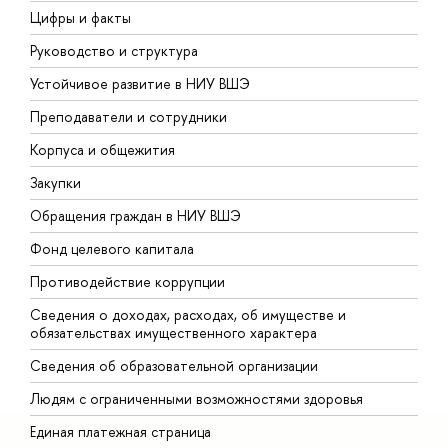
Цифры и факты
Л
Руководство и структура
Д
Устойчивое развитие в НИУ ВШЭ
О
Преподаватели и сотрудники
П
Корпуса и общежития
В
Закупки
П
Обращения граждан в НИУ ВШЭ
А
Фонд целевого капитала
Д
Противодействие коррупции
Ц
Сведения о доходах, расходах, об имуществе и
Б
обязательствах имущественного характера
О
Сведения об образовательной организации
О
Людям с ограниченными возможностями здоровья
Единая платежная страница