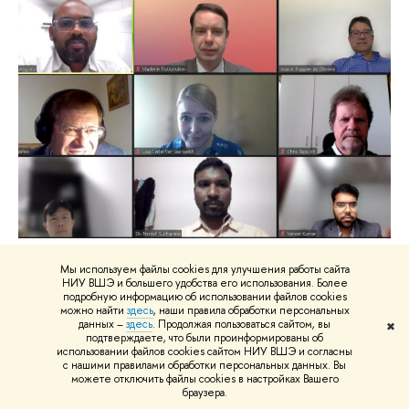
20-21 октября 2022 г. на базе департамента
Мы используем файлы cookies для улучшения работы сайта
политики и управления НИУ ВШЭ прошел Пятый
НИУ ВШЭ и большего удобства его использования. Более
международный симпозиум по развитию и
подробную информацию об использовании файлов cookies
можно найти
здесь
, наши правила обработки персональных
управлению в странах БРИКС. Он собрал
данных –
здесь
. Продолжая пользоваться сайтом, вы
✖
представителей десяти стран, обсудивших
подтверждаете, что были проинформированы об
использовании файлов cookies сайтом НИУ ВШЭ и согласны
направления административных реформ в целом и
с нашими правилами обработки персональных данных. Вы
отдельные аспекты развития публичного
можете отключить файлы cookies в настройках Вашего
браузера.
управления, в т.ч. связанные с последствиями