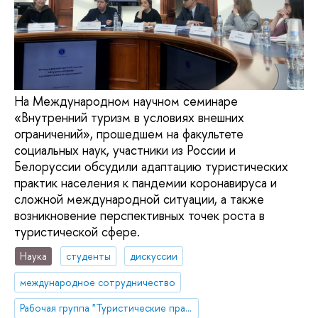
На Международном научном семинаре
«Внутренний туризм в условиях внешних
ограничений», прошедшем на факультете
социальных наук, участники из России и
Белоруссии обсудили адаптацию туристических
практик населения к пандемии коронавируса и
сложной международной ситуации, а также
возникновение перспективных точек роста в
туристической сфере.
Наука
студенты
дискуссии
международное сотрудничество
Рабочая группа "Туристические практики населения под воздействием внешних шоков: возможности и ограничения изучения опросными и не-опросными методами"