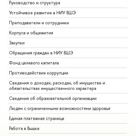
Руководство и структура
Д
Устойчивое развитие в НИУ ВШЭ
О
Преподаватели и сотрудники
П
Корпуса и общежития
В
Закупки
П
Обращения граждан в НИУ ВШЭ
А
Фонд целевого капитала
Д
Противодействие коррупции
Ц
Сведения о доходах, расходах, об имуществе и
Б
обязательствах имущественного характера
О
Сведения об образовательной организации
О
Людям с ограниченными возможностями здоровья
Единая платежная страница
Работа в Вышке