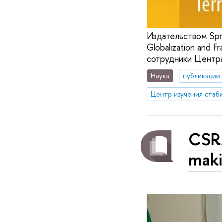
Издательством Sprin
Globalization and F
сотрудники Центра
Наука
публикации
CSRA
maki