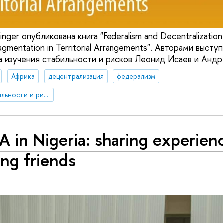
ger опубликована книга "Federalism and Decentralization 
ragmentation in Territorial Arrangements". Авторами высту
 изучения стабильности и рисков Леонид Исаев и Андр
Африка
децентрализация
федерализм
Центр изучения стабильности и рисков
 in Nigeria: sharing experien
ng friends