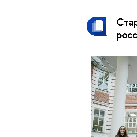
Ста
рос