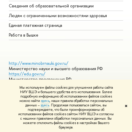
О
Сведения об образовательной организации
О
Людям с ограниченными возможностями здоровья
Единая платежная страница
Работа в Вышке
http://www.minobrnauki.gov.ru/
Министерство науки и высшего образования РФ
https://edu.gov.ru/
Министерство просвещения РФ
https://elearning.hse.ru/mooc
Мы используем файлы cookies для улучшения работы сайта
Массовые открытые онлайн-курсы
НИУ ВШЭ и большего удобства его использования. Более
подробную информацию об использовании файлов cookies
можно найти
здесь
, наши правила обработки персональных
данных –
здесь
. Продолжая пользоваться сайтом, вы
✖
© НИУ ВШЭ 1993–2026
Адреса и контакты
Условия
подтверждаете, что были проинформированы об
использования материалов
Политика конфиденциальности
Карта
использовании файлов cookies сайтом НИУ ВШЭ и согласны
сайта
с нашими правилами обработки персональных данных. Вы
Шрифты HSE Sans и HSE Slab разработаны в
Школе дизайна НИУ
можете отключить файлы cookies в настройках Вашего
ВШЭ
браузера.
Редактору