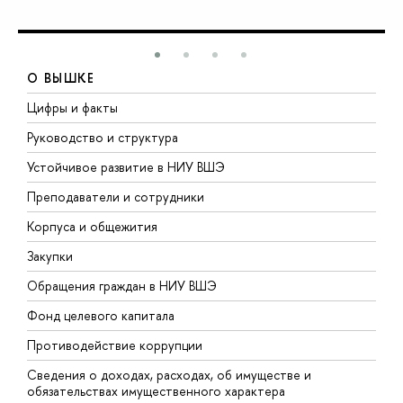
О ВЫШКЕ
Цифры и факты
Л
Руководство и структура
Д
Устойчивое развитие в НИУ ВШЭ
О
Преподаватели и сотрудники
П
Корпуса и общежития
В
Закупки
П
Обращения граждан в НИУ ВШЭ
А
Фонд целевого капитала
Д
Противодействие коррупции
Ц
Сведения о доходах, расходах, об имуществе и
Б
обязательствах имущественного характера