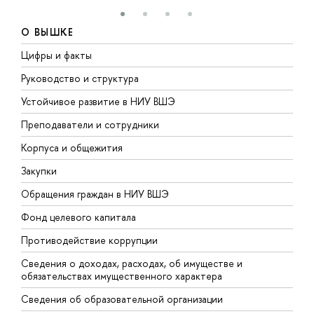
О ВЫШКЕ
Цифры и факты
Л
Руководство и структура
Д
Устойчивое развитие в НИУ ВШЭ
О
Преподаватели и сотрудники
П
Корпуса и общежития
В
Закупки
П
Обращения граждан в НИУ ВШЭ
А
Фонд целевого капитала
Д
Противодействие коррупции
Ц
Сведения о доходах, расходах, об имуществе и
Б
обязательствах имущественного характера
О
Сведения об образовательной организации
О