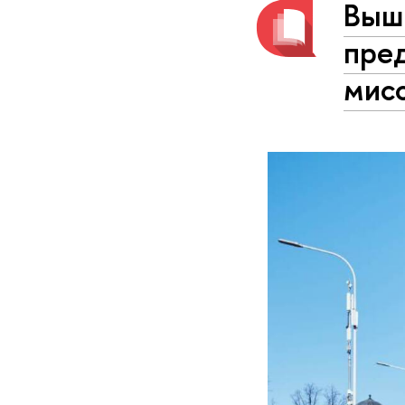
Вышк
пре
мис