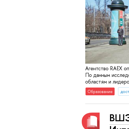
Агентство RAEX оп
По данным исследо
областям и лидеро
Образование
дос
ВШЭ