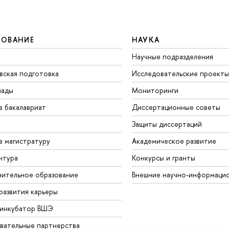
ЗОВАНИЕ
НАУКА
Научные подразделения
вская подготовка
Исследовательские проекты
иады
Мониторинги
в бакалавриат
Диссертационные советы
Защиты диссертаций
в магистратуру
Академическое развитие
нтура
Конкурсы и гранты
ительное образование
Внешние научно-информаци
развития карьеры
-инкубатор ВШЭ
вательные партнерства