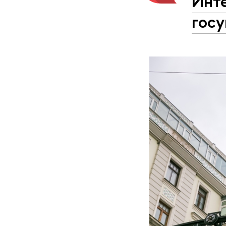
Инт
гос