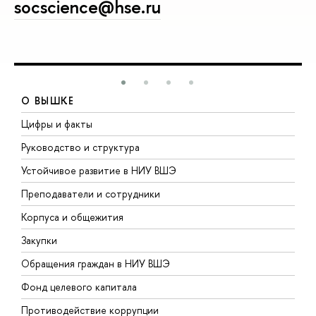
socscience@hse.ru
О ВЫШКЕ
Цифры и факты
Л
Руководство и структура
Д
Устойчивое развитие в НИУ ВШЭ
О
Преподаватели и сотрудники
П
Корпуса и общежития
В
Закупки
П
Обращения граждан в НИУ ВШЭ
А
Фонд целевого капитала
Д
Противодействие коррупции
Ц