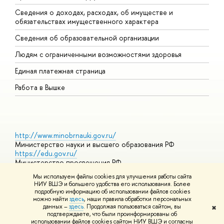
Сведения о доходах, расходах, об имуществе и
Б
обязательствах имущественного характера
О
Сведения об образовательной организации
О
Людям с ограниченными возможностями здоровья
Единая платежная страница
Работа в Вышке
http://www.minobrnauki.gov.ru/
Министерство науки и высшего образования РФ
https://edu.gov.ru/
Министерство просвещения РФ
https://elearning.hse.ru/mooc
Мы используем файлы cookies для улучшения работы сайта
Массовые открытые онлайн-курсы
НИУ ВШЭ и большего удобства его использования. Более
подробную информацию об использовании файлов cookies
можно найти
здесь
, наши правила обработки персональных
данных –
здесь
. Продолжая пользоваться сайтом, вы
✖
© НИУ ВШЭ 1993–2026
Адреса и контакты
Условия
подтверждаете, что были проинформированы об
использования материалов
Политика конфиденциальности
Карта
использовании файлов cookies сайтом НИУ ВШЭ и согласны