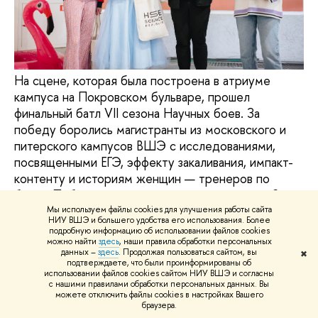
На сцене, которая была построена в атриуме
кампуса на Покровском бульваре, прошел
финальный батл VII сезона Научных боев. За
победу боролись магистранты из московского и
питерского кампусов ВШЭ с исследованиями,
посвященными ЕГЭ, эффекту закаливания, импакт-
контенту и историям женщин — тренеров по
боксу. Победителем сезона стала студентка 2-го
курса магистратуры «Позитивная
Мы используем файлы cookies для улучшения работы сайта
НИУ ВШЭ и большего удобства его использования. Более
психология» Елизавета Белозерова.
подробную информацию об использовании файлов cookies
можно найти
здесь
, наши правила обработки персональных
Наука
студенты
данных –
здесь
. Продолжая пользоваться сайтом, вы
✖
подтверждаете, что были проинформированы об
использовании файлов cookies сайтом НИУ ВШЭ и согласны
репортаж о событии
с нашими правилами обработки персональных данных. Вы
можете отключить файлы cookies в настройках Вашего
Научные бои НИУ ВШЭ
браузера.
19 ноября, 2024 г.