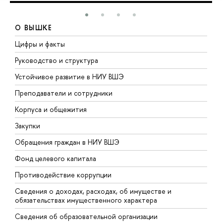
О ВЫШКЕ
Цифры и факты
Л
Руководство и структура
Д
Устойчивое развитие в НИУ ВШЭ
О
Преподаватели и сотрудники
П
Корпуса и общежития
В
Закупки
П
Обращения граждан в НИУ ВШЭ
А
Фонд целевого капитала
Д
Противодействие коррупции
Ц
Сведения о доходах, расходах, об имуществе и
Б
обязательствах имущественного характера
О
Сведения об образовательной организации