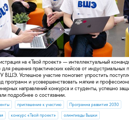
страция на «Твой проект» — интеллектуальный команд
 для решения практических кейсов от индустриальных 
У ВШЭ. Успешное участие помогает упростить поступл
яд программ и усовершенствовать мягкие и профессиона
нерных направлений конкурса и студенты, успешно защ
али подробнее о состязании.
денты
приглашение к участию
Программа развития 2030
ая
конкурс «Твой проект»
олимпиады Вышки