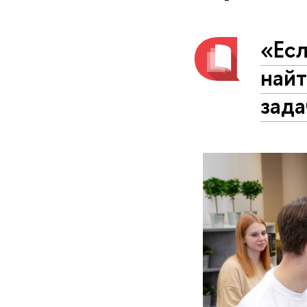
«Есл
най
зад