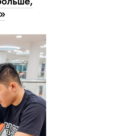
больше,
а»