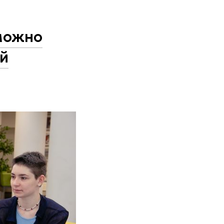
 можно
ой