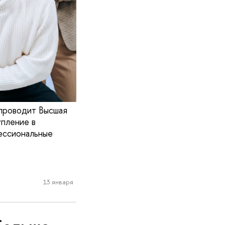
 проводит Высшая
упление в
фессиональные
13 января