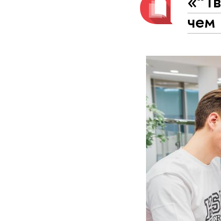
«“Тв
чем 