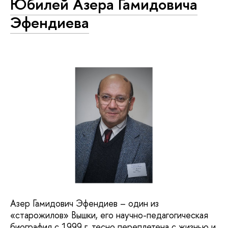
Юбилей Азера Гамидовича
Эфендиева
Азер Гамидович Эфендиев – один из
«старожилов» Вышки, его научно-педагогическая
биография с 1999 г. тесно переплетена с жизнью и