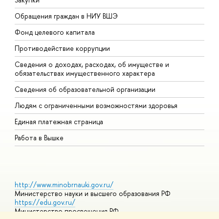
Обращения граждан в НИУ ВШЭ
А
Фонд целевого капитала
Д
Противодействие коррупции
Ц
Сведения о доходах, расходах, об имуществе и
Б
обязательствах имущественного характера
О
Сведения об образовательной организации
О
Людям с ограниченными возможностями здоровья
Единая платежная страница
Работа в Вышке
http://www.minobrnauki.gov.ru/
Министерство науки и высшего образования РФ
https://edu.gov.ru/
Министерство просвещения РФ