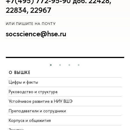
+7(495) 772-95-90 доб. 22428,
22834, 22967
ИЛИ ПИШИТЕ НА ПОЧТУ
socscience@hse.ru
О ВЫШКЕ
Цифры и факты
Л
Руководство и структура
Д
Устойчивое развитие в НИУ ВШЭ
О
Преподаватели и сотрудники
П
Корпуса и общежития
В
Закупки
П