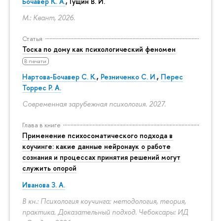
Бочавер К. А.
, Гущин В. И.
М.: Квант, 2026.
Статья
Тоска по дому как психологический феномен
В печати
Нартова-Бочавер С. К.
,
Резниченко С. И.
,
Перес
Торрес Р. А.
Современная зарубежная психология. 2027.
Глава в книге
Применение психосоматического подхода в
коучинге: какие данные нейронаук о работе
сознания и процессах принятия решений могут
служить опорой
Иванова З. А.
В кн.: Психология коучинга: методология, теория,
практика. Доказательный подход. Чебоксары: ИД