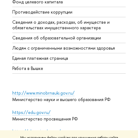
Фонд целевого капитала
Допол
Противодействие коррупции
Центр
Сведения о доходах, расходах, об имуществе и
Бизне
обязательствах имущественного характера
Образ
Сведения об образовательной организации
Обрат
Людям с ограниченными возможностями здоровья
Единая платежная страница
Работа в Вышке
http://www.minobrnauki.gov.ru/
Министерство науки и высшего образования РФ
https://edu.gov.ru/
Министерство просвещения РФ
https://elearning.hse.ru/mooc
Массовые открытые онлайн-курсы
Мы используем файлы cookies для улучшения работы сайта