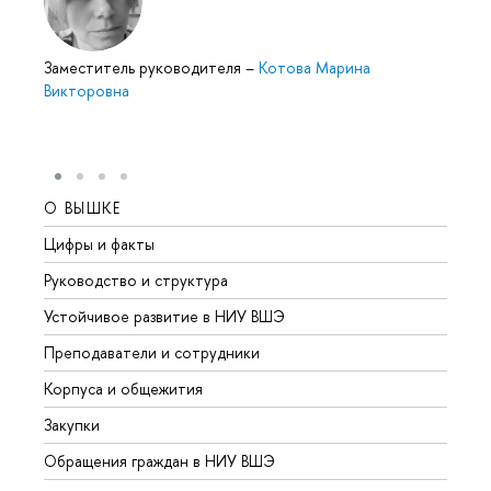
Заместитель руководителя
–
Котова Марина
Викторовна
О ВЫШКЕ
ОБР
Цифры и факты
Лице
Руководство и структура
Довуз
Устойчивое развитие в НИУ ВШЭ
Олим
Преподаватели и сотрудники
Прием
Корпуса и общежития
Вышк
Закупки
Прием
Обращения граждан в НИУ ВШЭ
Аспир