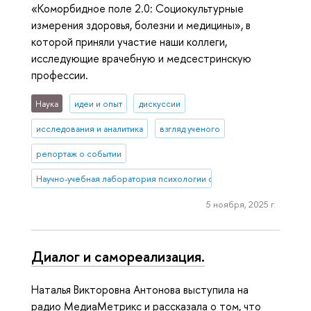
«Коморбидное поле 2.0: Социокультурные
измерения здоровья, болезни и медицины», в
которой приняли участие наши коллеги,
исследующие врачебную и медсестринскую
профессии.
Наука
идеи и опыт
дискуссии
исследования и аналитика
взгляд ученого
репортаж о событии
Научно-учебная лаборатория психологии социального неравенств
5 ноября, 2025 г.
Диалог и самореализация.
Наталья Викторовна Антонова выступила на
радио МедиаМетрикс и рассказала о том, что