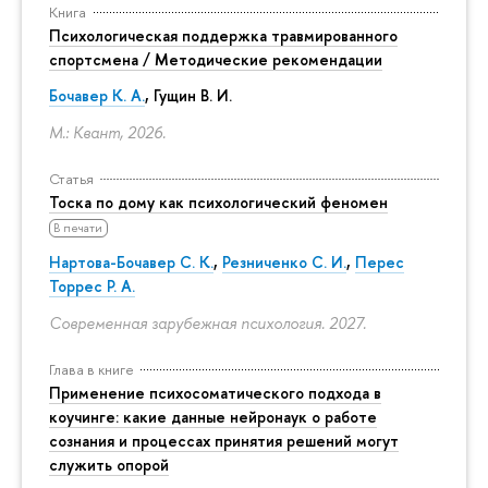
Книга
Психологическая поддержка травмированного
спортсмена / Методические рекомендации
Бочавер К. А.
, Гущин В. И.
М.: Квант, 2026.
Статья
Тоска по дому как психологический феномен
В печати
Нартова-Бочавер С. К.
,
Резниченко С. И.
,
Перес
Торрес Р. А.
Современная зарубежная психология. 2027.
Глава в книге
Применение психосоматического подхода в
коучинге: какие данные нейронаук о работе
сознания и процессах принятия решений могут
служить опорой