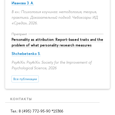
Иванова З. А.
В кн.: Психология коучинга: методология, теория,
практика. Доказательный подход. Чебоксары: ИД
«Среда», 2026.
Препринт
Personality as attribution: Report-based traits and the
problem of what personality research measures
Shchebetenko S.
PsyArXiv. PsyArXiv. Society for the Improvement of
Psychological Science, 2026
Все публикации
КОНТАКТЫ
Тел.: 8 (495) 772-95-90 *15366