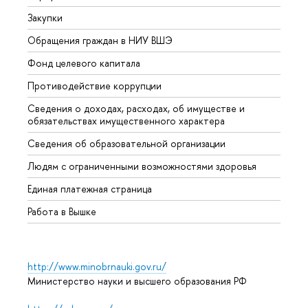
Закупки
Прием
Обращения граждан в НИУ ВШЭ
Аспир
Фонд целевого капитала
Допол
Противодействие коррупции
Центр
Сведения о доходах, расходах, об имуществе и
Бизне
обязательствах имущественного характера
Образ
Сведения об образовательной организации
Обрат
Людям с ограниченными возможностями здоровья
Единая платежная страница
Работа в Вышке
http://www.minobrnauki.gov.ru/
Министерство науки и высшего образования РФ