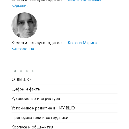
Юрьевич
Заместитель руководителя
–
Котова Марина
Викторовна
О ВЫШКЕ
ОБР
Цифры и факты
Лице
Руководство и структура
Довуз
Устойчивое развитие в НИУ ВШЭ
Олим
Преподаватели и сотрудники
Прием
Корпуса и общежития
Вышк