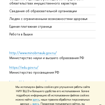
обязательствах имущественного характера
Образ
Сведения об образовательной организации
Обрат
Людям с ограниченными возможностями здоровья
Единая платежная страница
Работа в Вышке
http://www.minobrnauki.gov.ru/
Министерство науки и высшего образования РФ
https://edu.gov.ru/
Министерство просвещения РФ
https://elearning.hse.ru/mooc
Массовые открытые онлайн-курсы
Мы используем файлы cookies для улучшения работы сайта
НИУ ВШЭ и большего удобства его использования. Более
подробную информацию об использовании файлов cookies
можно найти
здесь
, наши правила обработки персональных
© НИУ ВШЭ 1993–2026
Адреса и контакты
Условия
данных –
здесь
. Продолжая пользоваться сайтом, вы