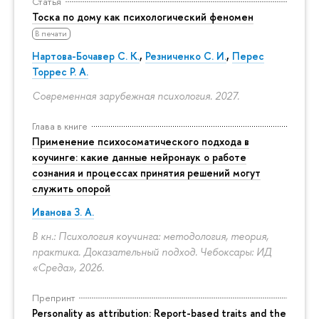
Статья
Тоска по дому как психологический феномен
В печати
Нартова-Бочавер С. К.
,
Резниченко С. И.
,
Перес
Торрес Р. А.
Современная зарубежная психология. 2027.
Глава в книге
Применение психосоматического подхода в
коучинге: какие данные нейронаук о работе
сознания и процессах принятия решений могут
служить опорой
Иванова З. А.
В кн.: Психология коучинга: методология, теория,
практика. Доказательный подход. Чебоксары: ИД
«Среда», 2026.
Препринт
Personality as attribution: Report-based traits and the