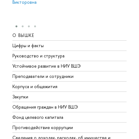
Викторовна
О ВЫШКЕ
ОБР
Цифры и факты
Лице
Руководство и структура
Довуз
Устойчивое развитие в НИУ ВШЭ
Олим
Преподаватели и сотрудники
Прием
Корпуса и общежития
Вышк
Закупки
Прием
Обращения граждан в НИУ ВШЭ
Аспир
Фонд целевого капитала
Допол
Противодействие коррупции
Центр
Сведения о доходах, расходах, об имуществе и
Бизне