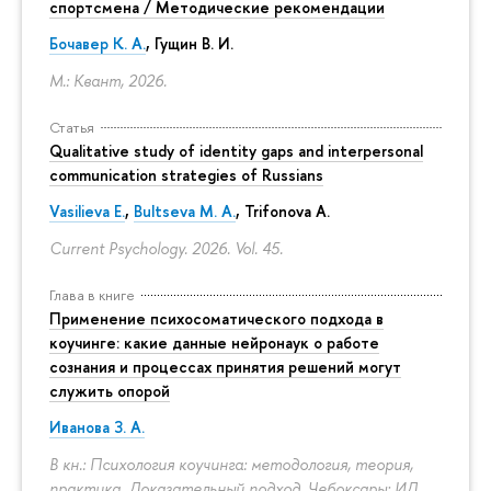
спортсмена / Методические рекомендации
Бочавер К. А.
, Гущин В. И.
М.: Квант, 2026.
Статья
Qualitative study of identity gaps and interpersonal
communication strategies of Russians
Vasilieva E.
,
Bultseva M. A.
, Trifonova A.
Current Psychology. 2026. Vol. 45.
Глава в книге
Применение психосоматического подхода в
коучинге: какие данные нейронаук о работе
сознания и процессах принятия решений могут
служить опорой
Иванова З. А.
В кн.: Психология коучинга: методология, теория,
практика. Доказательный подход. Чебоксары: ИД