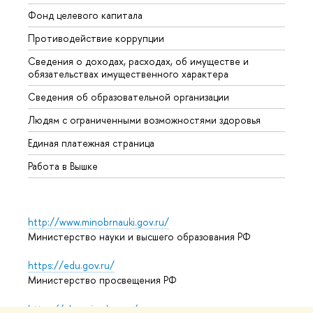
Фонд целевого капитала
Допол
Противодействие коррупции
Центр
Сведения о доходах, расходах, об имуществе и
Бизне
обязательствах имущественного характера
Образ
Сведения об образовательной организации
Обрат
Людям с ограниченными возможностями здоровья
Единая платежная страница
Работа в Вышке
http://www.minobrnauki.gov.ru/
Министерство науки и высшего образования РФ
https://edu.gov.ru/
Министерство просвещения РФ
https://elearning.hse.ru/mooc