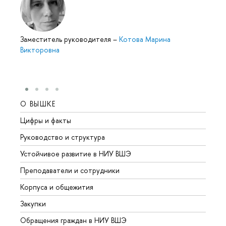
Заместитель руководителя
–
Котова Марина
Викторовна
О ВЫШКЕ
ОБР
Цифры и факты
Лице
Руководство и структура
Довуз
Устойчивое развитие в НИУ ВШЭ
Олим
Преподаватели и сотрудники
Прием
Корпуса и общежития
Вышк
Закупки
Прием
Обращения граждан в НИУ ВШЭ
Аспир