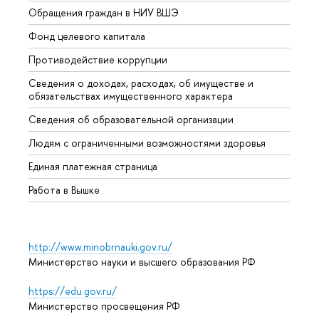
Обращения граждан в НИУ ВШЭ
Аспир
Фонд целевого капитала
Допол
Противодействие коррупции
Центр
Сведения о доходах, расходах, об имуществе и
Бизне
обязательствах имущественного характера
Образ
Сведения об образовательной организации
Обрат
Людям с ограниченными возможностями здоровья
Единая платежная страница
Работа в Вышке
http://www.minobrnauki.gov.ru/
Министерство науки и высшего образования РФ
https://edu.gov.ru/
Министерство просвещения РФ