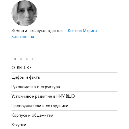
Заместитель руководителя
–
Котова Марина
Викторовна
О ВЫШКЕ
ОБР
Цифры и факты
Лице
Руководство и структура
Довуз
Устойчивое развитие в НИУ ВШЭ
Олим
Преподаватели и сотрудники
Прием
Корпуса и общежития
Вышк
Закупки
Прием