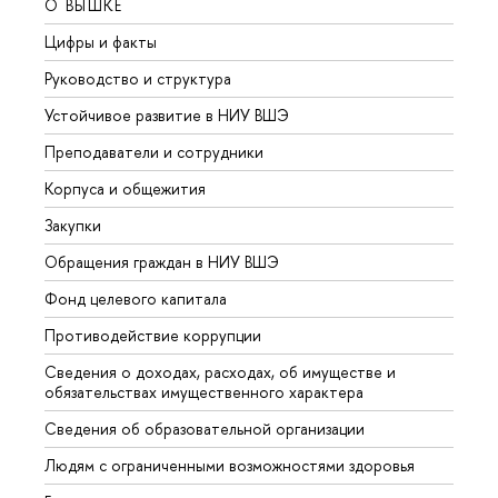
О ВЫШКЕ
ОБР
Цифры и факты
Лице
Руководство и структура
Довуз
Устойчивое развитие в НИУ ВШЭ
Олим
Преподаватели и сотрудники
Прием
Корпуса и общежития
Вышк
Закупки
Прием
Обращения граждан в НИУ ВШЭ
Аспир
Фонд целевого капитала
Допол
Противодействие коррупции
Центр
Сведения о доходах, расходах, об имуществе и
Бизне
обязательствах имущественного характера
Образ
Сведения об образовательной организации
Обрат
Людям с ограниченными возможностями здоровья