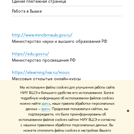
Единая платежная страница
Работа в Вышке
http://www.minobrnauki.gov.ru/
Министерство науки и высшего образования РФ
https://edu.gov.ru/
Министерство просвещения РФ
https://elearning.hse.ru/mooc
Массовые открытые онлайн-курсы
Мы используем файлы cookies для улучшения работы сайта
НИУ ВШЭ и большего удобства его использования. Более
подробную информацию об использовании файлов cookies
© НИУ ВШЭ 1993–2026
Адреса и контакты
Условия
можно найти
здесь
, наши правила обработки персональных
использования материалов
Политика конфиденциальности
данных –
здесь
. Продолжая пользоваться сайтом, вы
✖
Карта сайта
подтверждаете, что были проинформированы об
использовании файлов cookies сайтом НИУ ВШЭ и согласны
Редактору
с нашими правилами обработки персональных данных. Вы
можете отключить файлы cookies в настройках Вашего