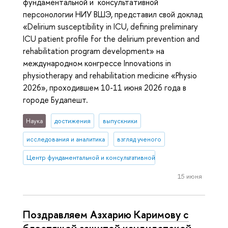
фундаментальной и консультативной
персонологии НИУ ВШЭ, представил свой доклад
«Delirium susceptibility in ICU, defining preliminary
ICU patient profile for the delirium prevention and
rehabilitation program development» на
международном конгрессе Innovations in
physiotherapy and rehabilitation medicine «Physio
2026», проходившем 10-11 июня 2026 года в
городе Будапешт.
Наука
достижения
выпускники
исследования и аналитика
взгляд ученого
Центр фундаментальной и консультативной персонологии
15 июня
Поздравляем Азхарию Каримову с
блестящей защитой кандидатской