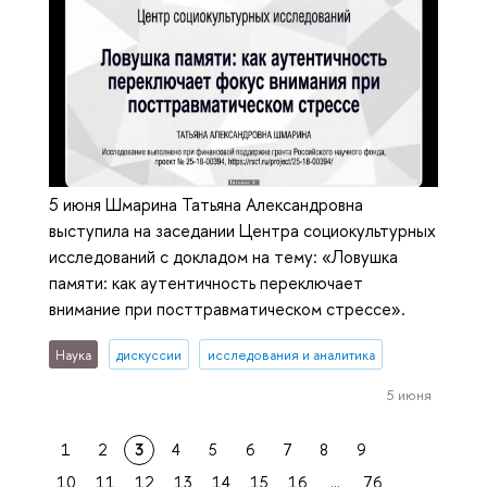
5 июня Шмарина Татьяна Александровна
выступила на заседании Центра социокультурных
исследований с докладом на тему: «Ловушка
памяти: как аутентичность переключает
внимание при посттравматическом стрессе».
Наука
дискуссии
исследования и аналитика
5 июня
1
2
3
4
5
6
7
8
9
10
11
12
13
14
15
16
...
76