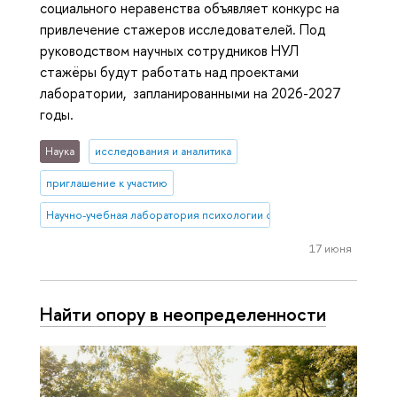
социального неравенства объявляет конкурс на
привлечение стажеров исследователей. Под
руководством научных сотрудников НУЛ
стажёры будут работать над проектами
лаборатории, запланированными на 2026-2027
годы.
Наука
исследования и аналитика
приглашение к участию
Научно-учебная лаборатория психологии социального неравенств
17 июня
Найти опору в не­опре­де­лен­но­сти