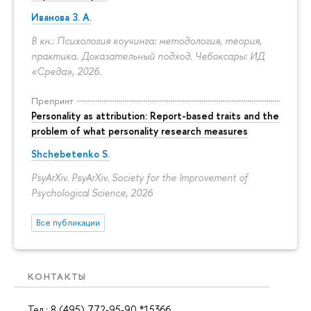
Иванова З. А.
В кн.: Психология коучинга: методология, теория,
практика. Доказательный подход. Чебоксары: ИД
«Среда», 2026.
Препринт
Personality as attribution: Report-based traits and the
problem of what personality research measures
Shchebetenko S.
PsyArXiv. PsyArXiv. Society for the Improvement of
Psychological Science, 2026
Все публикации
КОНТАКТЫ
Тел.: 8 (495) 772-95-90 *15366