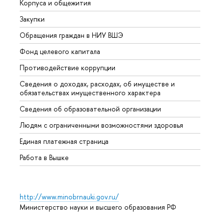
Корпуса и общежития
Вышк
Закупки
Прием
Обращения граждан в НИУ ВШЭ
Аспир
Фонд целевого капитала
Допол
Противодействие коррупции
Центр
Сведения о доходах, расходах, об имуществе и
Бизне
обязательствах имущественного характера
Образ
Сведения об образовательной организации
Обрат
Людям с ограниченными возможностями здоровья
Единая платежная страница
Работа в Вышке
http://www.minobrnauki.gov.ru/
Министерство науки и высшего образования РФ