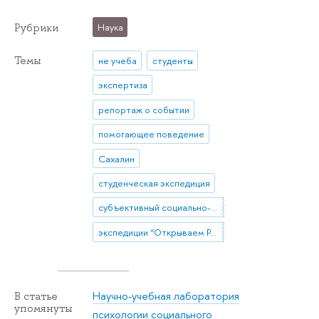
Рубрики
Наука
Темы
не учеба
студенты
экспертиза
репортаж о событии
помогающее поведение
Сахалин
студенческая экспедиция
субъективный социально-экономический статус
экспедиции “Открываем Россию заново”
Научно-учебная лаборатория
В статье
упомянуты
психологии социального