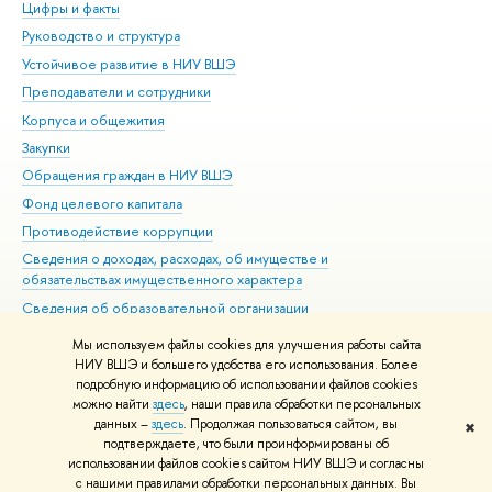
Цифры и факты
Ли
Руководство и структура
Дов
Устойчивое развитие в НИУ ВШЭ
Ол
Преподаватели и сотрудники
При
Корпуса и общежития
Вы
Закупки
При
Обращения граждан в НИУ ВШЭ
Ас
Фонд целевого капитала
До
Противодействие коррупции
Цен
Сведения о доходах, расходах, об имуществе и
Би
обязательствах имущественного характера
Об
Сведения об образовательной организации
Обр
Людям с ограниченными возможностями здоровья
Мы используем файлы cookies для улучшения работы сайта
Единая платежная страница
НИУ ВШЭ и большего удобства его использования. Более
подробную информацию об использовании файлов cookies
Работа в Вышке
можно найти
здесь
, наши правила обработки персональных
данных –
здесь
. Продолжая пользоваться сайтом, вы
✖
Редактору
подтверждаете, что были проинформированы об
© НИУ ВШЭ 1993–2026
Адреса и контакты
Условия использования
использовании файлов cookies сайтом НИУ ВШЭ и согласны
с нашими правилами обработки персональных данных. Вы
материалов
Политика конфиденциальности
Карта сайта