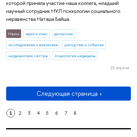
которой приняла участие наша коллега, младший
научный сотрудник НУЛ психологии социального
неравенства Наташа Байша.
Наука
идеи и опыт
дискуссии
исследования и аналитика
репортаж о событии
медицинские сестры
социология медицины
23 апреля
Следующая страница
1
2
3
4
5
6
7
8