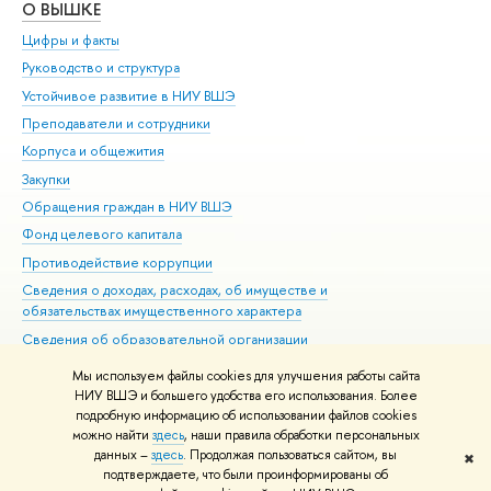
О ВЫШКЕ
ОБ
Цифры и факты
Ли
Руководство и структура
Дов
Устойчивое развитие в НИУ ВШЭ
Ол
Преподаватели и сотрудники
При
Корпуса и общежития
Вы
Закупки
При
Обращения граждан в НИУ ВШЭ
Ас
Фонд целевого капитала
До
Противодействие коррупции
Цен
Сведения о доходах, расходах, об имуществе и
Би
обязательствах имущественного характера
Об
Сведения об образовательной организации
Обр
Людям с ограниченными возможностями здоровья
Мы используем файлы cookies для улучшения работы сайта
Единая платежная страница
НИУ ВШЭ и большего удобства его использования. Более
подробную информацию об использовании файлов cookies
Работа в Вышке
можно найти
здесь
, наши правила обработки персональных
данных –
здесь
. Продолжая пользоваться сайтом, вы
✖
Редактору
подтверждаете, что были проинформированы об