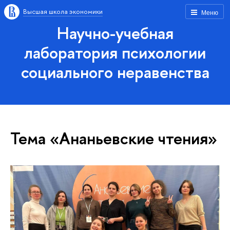
Высшая школа экономики
Меню
Научно-учебная
лаборатория психологии
социального неравенства
Тема «Ананьевские чтения»