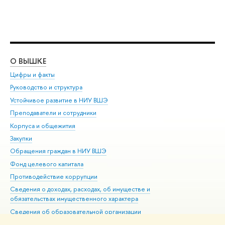
О ВЫШКЕ
ОБ
Цифры и факты
Ли
Руководство и структура
Дов
Устойчивое развитие в НИУ ВШЭ
Ол
Преподаватели и сотрудники
При
Корпуса и общежития
Вы
Закупки
При
Обращения граждан в НИУ ВШЭ
Ас
Фонд целевого капитала
До
Противодействие коррупции
Цен
Сведения о доходах, расходах, об имуществе и
Би
обязательствах имущественного характера
Об
Сведения об образовательной организации
Обр
Людям с ограниченными возможностями здоровья